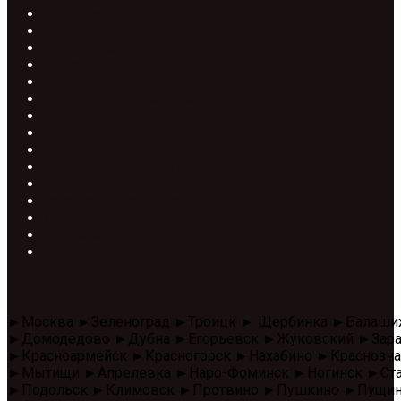
Обрезная доска
Обрезная доска 2 сорт
Брус обрезной
Брусок обрезной
Строганная доска
Строганная сухая доска
Заборная доска
Строганный брус
Брусок строганный
Профилированный брус
Блок-хаус
Вагонка Колхозница
Доска четверть
Половая доска
Имитация бруса
Доставляем в следующие города
►Москва ►Зеленоград ►Троицк ► Щербинка ►Балаши
►Домодедово ►Дубна ►Егорьевск ►Жуковский ►Зара
►Красноармейск ►Красногорск ►Нахабино ►Красноз
►Мытищи ►Апрелевка ►Наро-Фоминск ►Ногинск ►Стар
►Подольск ►Климовск ►Протвино ►Пушкино ►Пущино 