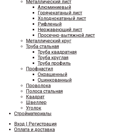
Металлический лист
Алюминиевый
Горячекатаный лист
Холоднокатаный лист
Рифленый
Нержавеющий лист
Просечно-вытяжной лист
Металлический круг
Труба стальная
Труба квадратная
Труба круглая
Труба профиль
Профнастил
Окрашенный
Оцинкованный
Проволока
Полоса стальная
Квадрат
Швеллер
Уголок
Стройматериалы
Вход | Регистрация
Оплата и доставка