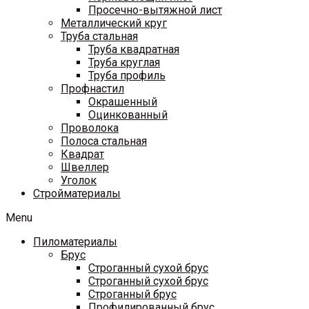
Просечно-вытяжной лист
Металлический круг
Труба стальная
Труба квадратная
Труба круглая
Труба профиль
Профнастил
Окрашенный
Оцинкованный
Проволока
Полоса стальная
Квадрат
Швеллер
Уголок
Стройматериалы
Menu
Пиломатериалы
Брус
Строганный сухой брус
Строганный сухой брус
Строганный брус
Профилированный брус