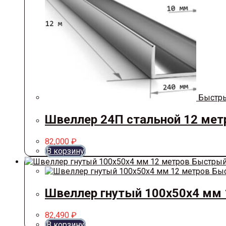
Быстры
Швеллер 24П стальной 12 мет
82,000
₽
В корзину
Быстрый
Быс
Швеллер гнутый 100х50х4 мм 
82,490
₽
В корзину