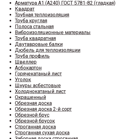
Арматура A1 (A240) ГОСТ 5781-82 (гладкая)
Квадрат
Трубная теплоизоляция
Труба круглая
Полоса стальная
Виброизоляционные материалы
Труба квадратная
Двутавровые балки
Дюбель для теплоизоляции
Труба профиль
Швеллер
Асбокартон
Горячекатаный лист
Уголок
Шнуры асбестовые
Холоднокатаный лист
Окрашенный
Обрезная доска
Обрезная доска 2-й сорт
Обрезной брус
Обрезной брусок
Строганная доска
Строганная сухая доска
Заборная доска строганная