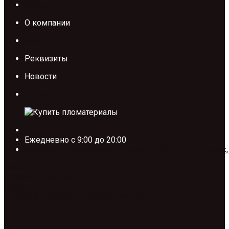
Каталог
О компании
Контакты
Реквизиты
Новости
Акции
+7 (495) 185-58-67
Ежедневно с 9:00 до 20:00
Москва, Проектируемый проезд №134, ТП. Тополёк,
Заявка на расчет
Скачать прайс лист
Обратный звонок
Facebook-f
Instagram
Vk
Odnoklassniki
Категории товаров