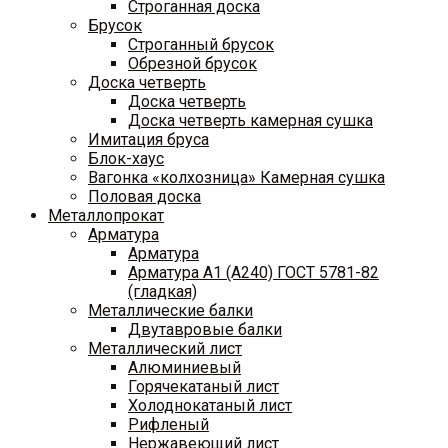
Строганная доска
Брусок
Строганный брусок
Обрезной брусок
Доска четверть
Доска четверть
Доска четверть камерная сушка
Имитация бруса
Блок-хаус
Вагонка «колхозница» Камерная сушка
Половая доска
Металлопрокат
Арматура
Арматура
Арматура A1 (A240) ГОСТ 5781-82
(гладкая)
Металлические балки
Двутавровые балки
Металлический лист
Алюминиевый
Горячекатаный лист
Холоднокатаный лист
Рифленый
Нержавеющий лист