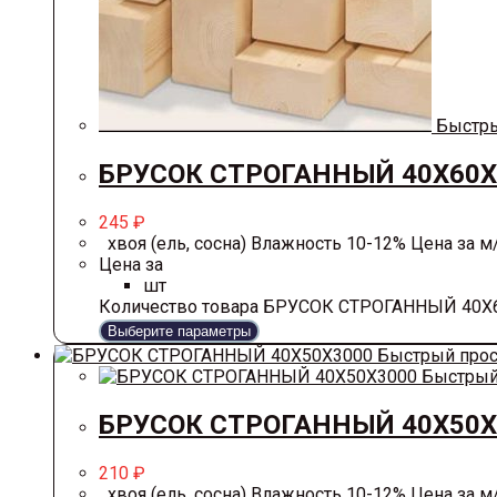
Быстры
БРУСОК СТРОГАННЫЙ 40Х60Х
245
₽
хвоя (ель, сосна) Влажность 10-12% Цена за м/п
Цена за
шт
Количество товара БРУСОК СТРОГАННЫЙ 40Х
Выберите параметры
Быстрый про
Быстрый
БРУСОК СТРОГАННЫЙ 40Х50Х
210
₽
хвоя (ель, сосна) Влажность 10-12% Цена за м/п