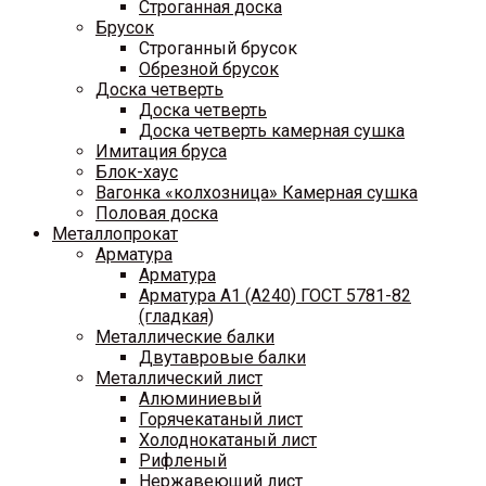
Строганная доска
Брусок
Строганный брусок
Обрезной брусок
Доска четверть
Доска четверть
Доска четверть камерная сушка
Имитация бруса
Блок-хаус
Вагонка «колхозница» Камерная сушка
Половая доска
Металлопрокат
Арматура
Арматура
Арматура A1 (A240) ГОСТ 5781-82
(гладкая)
Металлические балки
Двутавровые балки
Металлический лист
Алюминиевый
Горячекатаный лист
Холоднокатаный лист
Рифленый
Нержавеющий лист