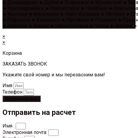
►Домодедово ►Дубна ►Егорьевск ►Жуковский ►Зара
►Красноармейск ►Красногорск ►Нахабино ►Красноз
►Мытищи ►Апрелевка ►Наро-Фоминск ►Ногинск ►Стар
►Подольск ►Климовск ►Протвино ►Пушкино ►Пущино 
►Фрязино ►Химки ►Черноголовка ►Чехов ►Шатура ►
×
×
Корзина
ЗАКАЗАТЬ ЗВОНОК
Укажите свой номер и мы перезвоним вам!
Имя
Телефон
Перезвоните мне!
Отправить на расчет
Имя :
Электронная почта: