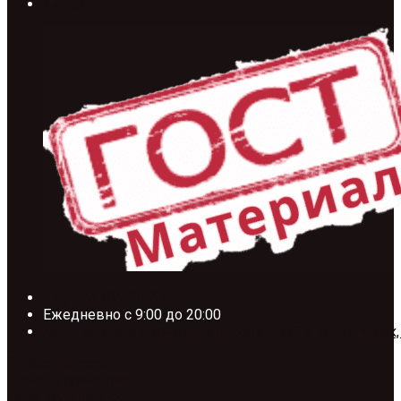
Акции
+7 (495) 185-58-67
Ежедневно с 9:00 до 20:00
Москва, Проектируемый проезд №134, ТП. Тополёк,
Заявка на расчет
Скачать прайс лист
Обратный звонок