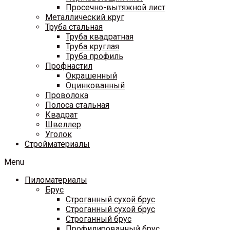
Просечно-вытяжной лист
Металлический круг
Труба стальная
Труба квадратная
Труба круглая
Труба профиль
Профнастил
Окрашенный
Оцинкованный
Проволока
Полоса стальная
Квадрат
Швеллер
Уголок
Стройматериалы
Menu
Пиломатериалы
Брус
Строганный сухой брус
Строганный сухой брус
Строганный брус
Профилированный брус