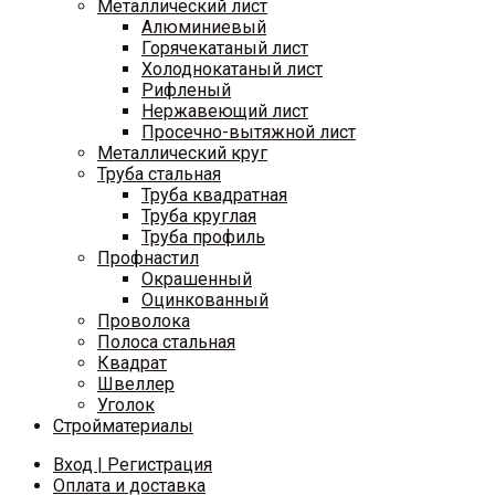
Металлический лист
Алюминиевый
Горячекатаный лист
Холоднокатаный лист
Рифленый
Нержавеющий лист
Просечно-вытяжной лист
Металлический круг
Труба стальная
Труба квадратная
Труба круглая
Труба профиль
Профнастил
Окрашенный
Оцинкованный
Проволока
Полоса стальная
Квадрат
Швеллер
Уголок
Стройматериалы
Вход | Регистрация
Оплата и доставка