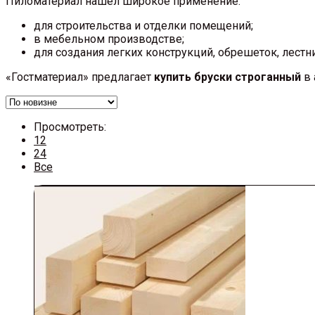
Пиломатериал нашел широкое применение:
для строительства и отделки помещений;
в мебельном производстве;
для создания легких конструкций, обрешеток, лестн
«Гостматериал» предлагает
купить бруски строганный
в 
Просмотреть:
12
24
Все