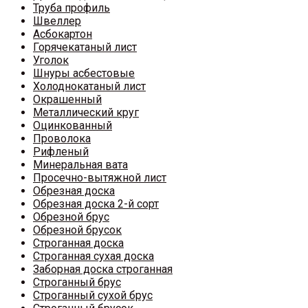
Труба профиль
Швеллер
Асбокартон
Горячекатаный лист
Уголок
Шнуры асбестовые
Холоднокатаный лист
Окрашенный
Металлический круг
Оцинкованный
Проволока
Рифленый
Минеральная вата
Просечно-вытяжной лист
Обрезная доска
Обрезная доска 2-й сорт
Обрезной брус
Обрезной брусок
Строганная доска
Строганная сухая доска
Заборная доска строганная
Строганный брус
Строганный сухой брус