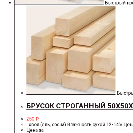
Быстрый пр
Быстры
БРУСОК СТРОГАННЫЙ 50Х50Х
250
₽
хвоя (ель, сосна) Влажность сухой 12-14% Цена 
Цена за