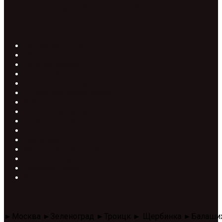
Facebook-f
Instagram
Vk
Odnoklassniki
Категории товаров
Обрезная доска
Обрезная доска 2 сорт
Брус обрезной
Брусок обрезной
Строганная доска
Строганная сухая доска
Заборная доска
Строганный брус
Брусок строганный
Профилированный брус
Блок-хаус
Вагонка Колхозница
Доска четверть
Половая доска
Имитация бруса
Доставляем в следующие города
►Москва ►Зеленоград ►Троицк ► Щербинка ►Балаши