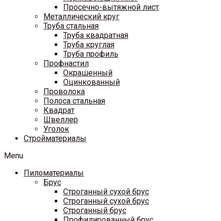
Просечно-вытяжной лист
Металлический круг
Труба стальная
Труба квадратная
Труба круглая
Труба профиль
Профнастил
Окрашенный
Оцинкованный
Проволока
Полоса стальная
Квадрат
Швеллер
Уголок
Стройматериалы
Menu
Пиломатериалы
Брус
Строганный сухой брус
Строганный сухой брус
Строганный брус
Профилированный брус