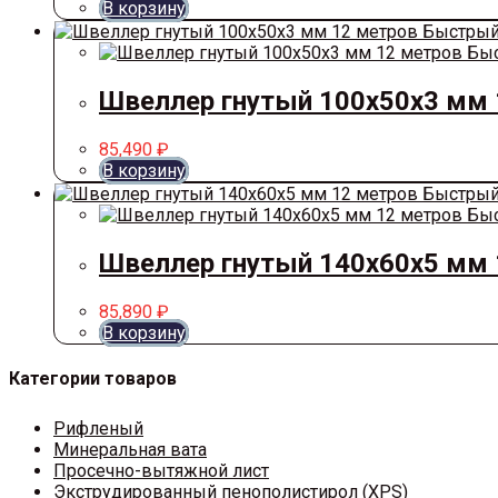
В корзину
Быстрый
Быс
Швеллер гнутый 100х50х3 мм 
85,490
₽
В корзину
Быстрый
Быс
Швеллер гнутый 140х60х5 мм 
85,890
₽
В корзину
Категории товаров
Рифленый
Минеральная вата
Просечно-вытяжной лист
Экструдированный пенополистирол (XPS)