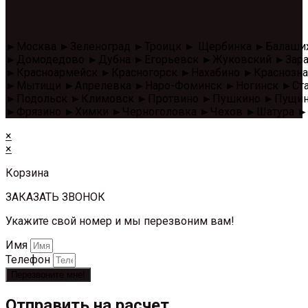
Доставляем в следующие города
►Москва ►Зеленоград ►Троицк ► Щербинка ►Балаши
►Домодедово ►Дубна ►Егорьевск ►Жуковский ►Зара
►Красноармейск ►Красногорск ►Нахабино ►Красноз
►Мытищи ►Апрелевка ►Наро-Фоминск ►Ногинск ►Стар
►Подольск ►Климовск ►Протвино ►Пушкино ►Пущино 
►Фрязино ►Химки ►Черноголовка ►Чехов ►Шатура ►
×
×
Корзина
ЗАКАЗАТЬ ЗВОНОК
Укажите свой номер и мы перезвоним вам!
Имя
Телефон
Перезвоните мне!
Отправить на расчет