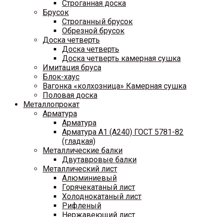
Строганная доска
Брусок
Строганный брусок
Обрезной брусок
Доска четверть
Доска четверть
Доска четверть камерная сушка
Имитация бруса
Блок-хаус
Вагонка «колхозница» Камерная сушка
Половая доска
Металлопрокат
Арматура
Арматура
Арматура A1 (A240) ГОСТ 5781-82
(гладкая)
Металлические балки
Двутавровые балки
Металлический лист
Алюминиевый
Горячекатаный лист
Холоднокатаный лист
Рифленый
Нержавеющий лист