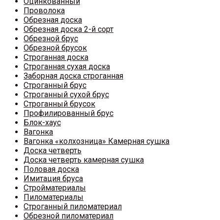
Оцинкованный
Проволока
Обрезная доска
Обрезная доска 2-й сорт
Обрезной брус
Обрезной брусок
Строганная доска
Строганная сухая доска
Заборная доска строганная
Строганный брус
Строганный сухой брус
Строганный брусок
Профилированный брус
Блок-хаус
Вагонка
Вагонка «колхозница» Камерная сушка
Доска четверть
Доска четверть камерная сушка
Половая доска
Имитация бруса
Стройматериалы
Пиломатериалы
Строганный пиломатериал
Обрезной пиломатериал