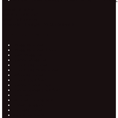
Москва, Проектируемый проезд №134, ТП. Тополёк,
Заявка на расчет
Скачать прайс лист
Обратный звонок
Facebook-f
Instagram
Vk
Odnoklassniki
Категории товаров
Обрезная доска
Обрезная доска 2 сорт
Брус обрезной
Брусок обрезной
Строганная доска
Строганная сухая доска
Заборная доска
Строганный брус
Брусок строганный
Профилированный брус
Блок-хаус
Вагонка Колхозница
Доска четверть
Половая доска
Имитация бруса