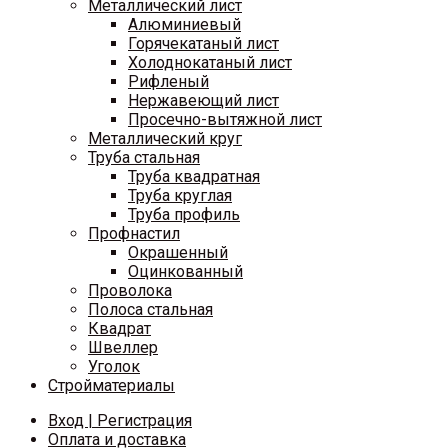
Металлический лист
Алюминиевый
Горячекатаный лист
Холоднокатаный лист
Рифленый
Нержавеющий лист
Просечно-вытяжной лист
Металлический круг
Труба стальная
Труба квадратная
Труба круглая
Труба профиль
Профнастил
Окрашенный
Оцинкованный
Проволока
Полоса стальная
Квадрат
Швеллер
Уголок
Стройматериалы
Вход | Регистрация
Оплата и доставка