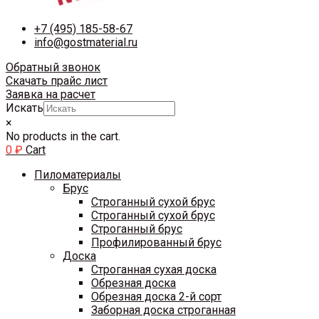
+7 (495) 185-58-67
info@gostmaterial.ru
Обратный звонок
Скачать прайс лист
Заявка на расчет
Искать
×
No products in the cart.
0
₽
Cart
Пиломатериалы
Брус
Строганный сухой брус
Строганный сухой брус
Строганный брус
Профилированный брус
Доска
Строганная сухая доска
Обрезная доска
Обрезная доска 2-й сорт
Заборная доска строганная