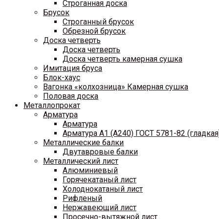
Строганная доска
Брусок
Строганный брусок
Обрезной брусок
Доска четверть
Доска четверть
Доска четверть камерная сушка
Имитация бруса
Блок-хаус
Вагонка «колхозница» Камерная сушка
Половая доска
Металлопрокат
Арматура
Арматура
Арматура A1 (A240) ГОСТ 5781-82 (гладкая
Металлические балки
Двутавровые балки
Металлический лист
Алюминиевый
Горячекатаный лист
Холоднокатаный лист
Рифленый
Нержавеющий лист
Просечно-вытяжной лист