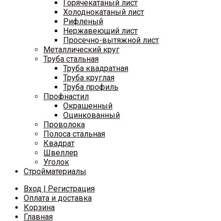
Горячекатаный лист
Холоднокатаный лист
Рифленый
Нержавеющий лист
Просечно-вытяжной лист
Металлический круг
Труба стальная
Труба квадратная
Труба круглая
Труба профиль
Профнастил
Окрашенный
Оцинкованный
Проволока
Полоса стальная
Квадрат
Швеллер
Уголок
Стройматериалы
Вход | Регистрация
Оплата и доставка
Корзина
Главная