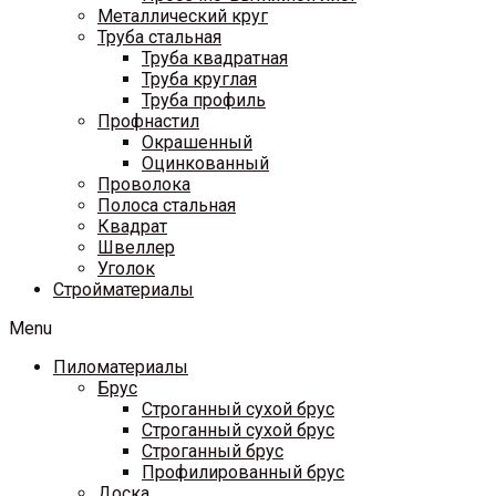
Металлический круг
Труба стальная
Труба квадратная
Труба круглая
Труба профиль
Профнастил
Окрашенный
Оцинкованный
Проволока
Полоса стальная
Квадрат
Швеллер
Уголок
Стройматериалы
Menu
Пиломатериалы
Брус
Строганный сухой брус
Строганный сухой брус
Строганный брус
Профилированный брус
Доска