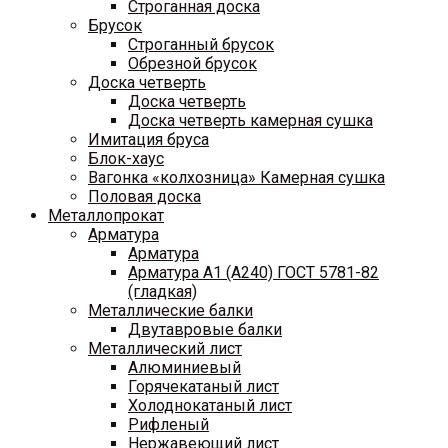
Строганная доска
Брусок
Строганный брусок
Обрезной брусок
Доска четверть
Доска четверть
Доска четверть камерная сушка
Имитация бруса
Блок-хаус
Вагонка «колхозница» Камерная сушка
Половая доска
Металлопрокат
Арматура
Арматура
Арматура A1 (A240) ГОСТ 5781-82
(гладкая)
Металлические балки
Двутавровые балки
Металлический лист
Алюминиевый
Горячекатаный лист
Холоднокатаный лист
Рифленый
Нержавеющий лист