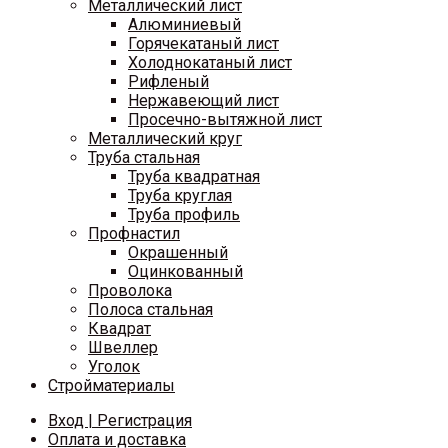
Металлический лист
Алюминиевый
Горячекатаный лист
Холоднокатаный лист
Рифленый
Нержавеющий лист
Просечно-вытяжной лист
Металлический круг
Труба стальная
Труба квадратная
Труба круглая
Труба профиль
Профнастил
Окрашенный
Оцинкованный
Проволока
Полоса стальная
Квадрат
Швеллер
Уголок
Стройматериалы
Вход | Регистрация
Оплата и доставка