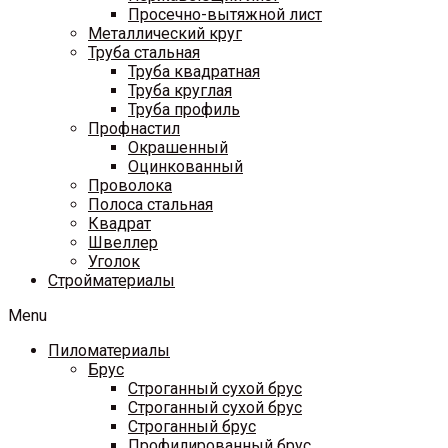
Просечно-вытяжной лист
Металлический круг
Труба стальная
Труба квадратная
Труба круглая
Труба профиль
Профнастил
Окрашенный
Оцинкованный
Проволока
Полоса стальная
Квадрат
Швеллер
Уголок
Стройматериалы
Menu
Пиломатериалы
Брус
Строганный сухой брус
Строганный сухой брус
Строганный брус
Профилированный брус