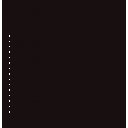
Скачать прайс лист
Обратный звонок
Facebook-f
Instagram
Vk
Odnoklassniki
Категории товаров
Обрезная доска
Обрезная доска 2 сорт
Брус обрезной
Брусок обрезной
Строганная доска
Строганная сухая доска
Заборная доска
Строганный брус
Брусок строганный
Профилированный брус
Блок-хаус
Вагонка Колхозница
Доска четверть
Половая доска
Имитация бруса
Доставляем в следующие города