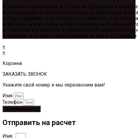
►Москва ►Зеленоград ►Троицк ► Щербинка ►Балаши
►Домодедово ►Дубна ►Егорьевск ►Жуковский ►Зара
►Красноармейск ►Красногорск ►Нахабино ►Красноз
►Мытищи ►Апрелевка ►Наро-Фоминск ►Ногинск ►Стар
►Подольск ►Климовск ►Протвино ►Пушкино ►Пущино 
►Фрязино ►Химки ►Черноголовка ►Чехов ►Шатура ►
×
×
Корзина
ЗАКАЗАТЬ ЗВОНОК
Укажите свой номер и мы перезвоним вам!
Имя
Телефон
Перезвоните мне!
Отправить на расчет
Имя :