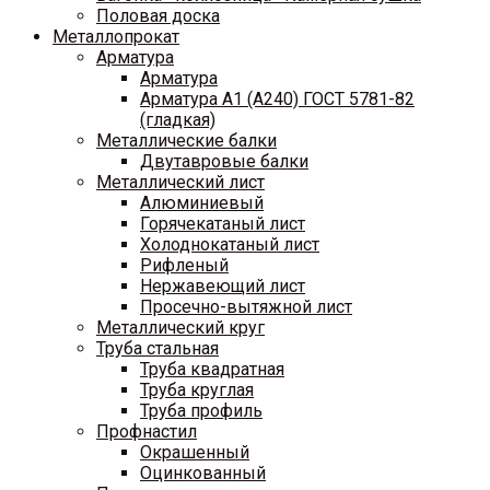
Половая доска
Металлопрокат
Арматура
Арматура
Арматура A1 (A240) ГОСТ 5781-82
(гладкая)
Металлические балки
Двутавровые балки
Металлический лист
Алюминиевый
Горячекатаный лист
Холоднокатаный лист
Рифленый
Нержавеющий лист
Просечно-вытяжной лист
Металлический круг
Труба стальная
Труба квадратная
Труба круглая
Труба профиль
Профнастил
Окрашенный
Оцинкованный