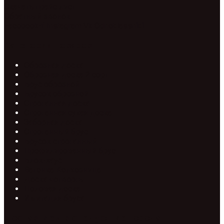
Скачать прайс лист
Обратный звонок
Facebook-f
Instagram
Vk
Odnoklassniki
Категории товаров
Обрезная доска
Обрезная доска 2 сорт
Брус обрезной
Брусок обрезной
Строганная доска
Строганная сухая доска
Заборная доска
Строганный брус
Брусок строганный
Профилированный брус
Блок-хаус
Вагонка Колхозница
Доска четверть
Половая доска
Имитация бруса
Доставляем в следующие города