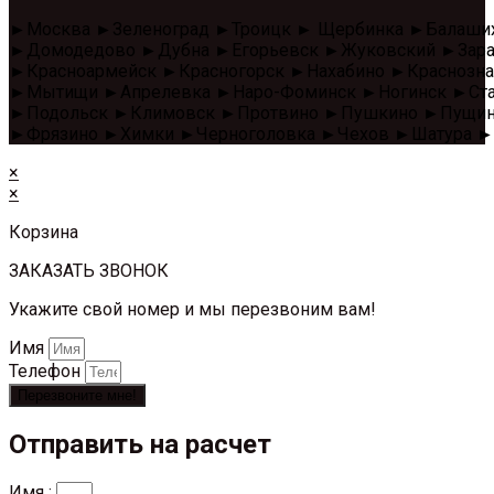
►Москва ►Зеленоград ►Троицк ► Щербинка ►Балаши
►Домодедово ►Дубна ►Егорьевск ►Жуковский ►Зара
►Красноармейск ►Красногорск ►Нахабино ►Красноз
►Мытищи ►Апрелевка ►Наро-Фоминск ►Ногинск ►Стар
►Подольск ►Климовск ►Протвино ►Пушкино ►Пущино 
►Фрязино ►Химки ►Черноголовка ►Чехов ►Шатура ►
×
×
Корзина
ЗАКАЗАТЬ ЗВОНОК
Укажите свой номер и мы перезвоним вам!
Имя
Телефон
Перезвоните мне!
Отправить на расчет
Имя :