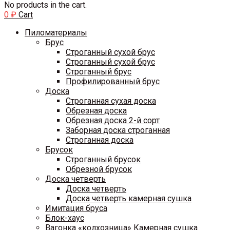
No products in the cart.
0
₽
Cart
Пиломатериалы
Брус
Строганный сухой брус
Строганный сухой брус
Строганный брус
Профилированный брус
Доска
Строганная сухая доска
Обрезная доска
Обрезная доска 2-й сорт
Заборная доска строганная
Строганная доска
Брусок
Строганный брусок
Обрезной брусок
Доска четверть
Доска четверть
Доска четверть камерная сушка
Имитация бруса
Блок-хаус
Вагонка «колхозница» Камерная сушка