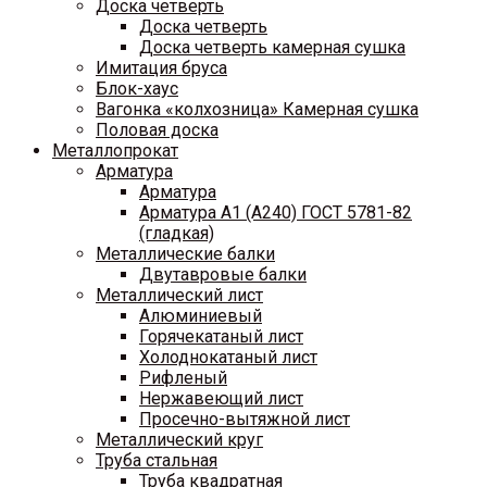
Доска четверть
Доска четверть
Доска четверть камерная сушка
Имитация бруса
Блок-хаус
Вагонка «колхозница» Камерная сушка
Половая доска
Металлопрокат
Арматура
Арматура
Арматура A1 (A240) ГОСТ 5781-82
(гладкая)
Металлические балки
Двутавровые балки
Металлический лист
Алюминиевый
Горячекатаный лист
Холоднокатаный лист
Рифленый
Нержавеющий лист
Просечно-вытяжной лист
Металлический круг
Труба стальная
Труба квадратная