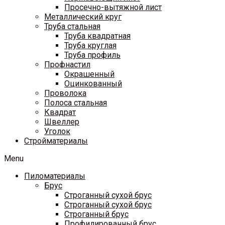
Просечно-вытяжной лист
Металлический круг
Труба стальная
Труба квадратная
Труба круглая
Труба профиль
Профнастил
Окрашенный
Оцинкованный
Проволока
Полоса стальная
Квадрат
Швеллер
Уголок
Стройматериалы
Menu
Пиломатериалы
Брус
Строганный сухой брус
Строганный сухой брус
Строганный брус
Профилированный брус