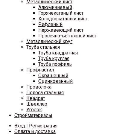
Металлический лист
Алюминиевый
Горячекатаный лист
Холоднокатаный лист
Рифленый
Нержавеющий лист
Просечно-вытяжной лист
Металлический круг
Труба стальная
Труба квадратная
Труба круглая
Труба профиль
Профнастил
Окрашенный
Оцинкованный
Проволока
Полоса стальная
Квадрат
Швеллер
Уголок
Стройматериалы
Вход | Регистрация
Оплата и доставка