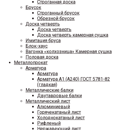
Строганная доска
Брусок
Строганный брусок
Обрезной брусок
Доска четверть
Доска четверть
Доска четверть камерная сушка
Имитация бруса
Блок-хаус
Вагонка «колхозница» Камерная сушка
Половая доска
Металлопрокат
Арматура
Арматура
Арматура A1 (A240) ГОСТ 5781-82
(гладкая)
Металлические балки
Двутавровые балки
Металлический лист
Алюминиевый
Горячекатаный лист
Холоднокатаный лист
Рифленый
Нержавеющий лист