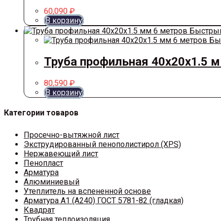
60,090
₽
В корзину
Быстрый
Бы
Труба профильная 40х20х1.5 
80,590
₽
В корзину
Категории товаров
Просечно-вытяжной лист
Экструдированный пенополистирол (XPS)
Нержавеющий лист
Пенопласт
Арматура
Алюминиевый
Утеплитель на вспененной основе
Арматура A1 (A240) ГОСТ 5781-82 (гладкая)
Квадрат
Трубная теплоизоляция