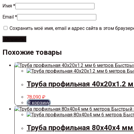
Имя
*
Email
*
Сохранить моё имя, email и адрес сайта в этом брауз
Похожие товары
Быстрый
Бы
Труба профильная 40х20х1.2 
78,090
₽
В корзину
Быстрый 
Быст
Труба профильная 80х40х4 мм