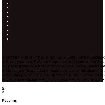
Заборная доска
Строганный брус
Брусок строганный
Профилированный брус
Блок-хаус
Вагонка Колхозница
Доска четверть
Половая доска
Имитация бруса
Доставляем в следующие города
►Москва ►Зеленоград ►Троицк ► Щербинка ►Балаши
►Домодедово ►Дубна ►Егорьевск ►Жуковский ►Зара
►Красноармейск ►Красногорск ►Нахабино ►Красноз
►Мытищи ►Апрелевка ►Наро-Фоминск ►Ногинск ►Стар
►Подольск ►Климовск ►Протвино ►Пушкино ►Пущино 
►Фрязино ►Химки ►Черноголовка ►Чехов ►Шатура ►
×
×
Корзина