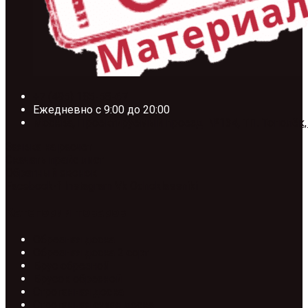
+7 (495) 185-58-67
Ежедневно с 9:00 до 20:00
Москва, Проектируемый проезд №134, ТП. Тополёк,
Заявка на расчет
Скачать прайс лист
Обратный звонок
Facebook-f
Instagram
Vk
Odnoklassniki
Категории товаров
Обрезная доска
Обрезная доска 2 сорт
Брус обрезной
Брусок обрезной
Строганная доска
Строганная сухая доска