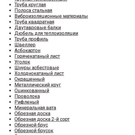
Труба круглая
Полоса стальная
Виброизоляционные материалы
Труба квадратная
Двутавровые балки
Дюбель для теплоизоляции
Труба профиль
Швеллер
Асбокартон
Горячекатаный лист
Уголок
Шнуры асбестовые
Холоднокатаный лист
Окрашенный
Металлический круг
Оцинкованный
Проволока
Рифленый
Минеральная вата
Обрезная доска
Обрезная доска 2-й сорт
Обрезной брус
Обрезной брусок