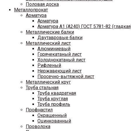
Половая доска
Металлопрокат
Арматура
Арматура
Арматура A1 (A240) ГОСТ 5781-82 (гладкая
Металлические балки
Двутавровые балки
Металлический лист
Алюминиевый
Горячекатаный лист
Холоднокатаный лист
Рифленый
Нержавеющий лист
Просечно-вытяжной лист
Металлический круг
Труба стальная
Труба квадратная
Труба круглая
Труба профиль
Профнастил
Окрашенный
Оцинкованный
Проволока