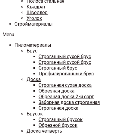
Полоса стальная
Квадрат
Швеллер
Уголок
Стройматериалы
Menu
Пиломатериалы
Брус
Строганный сухой брус
Строганный сухой брус
Строганный брус
Профилированный брус
Доска
Строганная сухая доска
Обрезная доска
Обрезная доска 2-й сорт
Заборная доска строганная
Строганная доска
Брусок
Строганный брусок
Обрезной брусок
Доска четверть