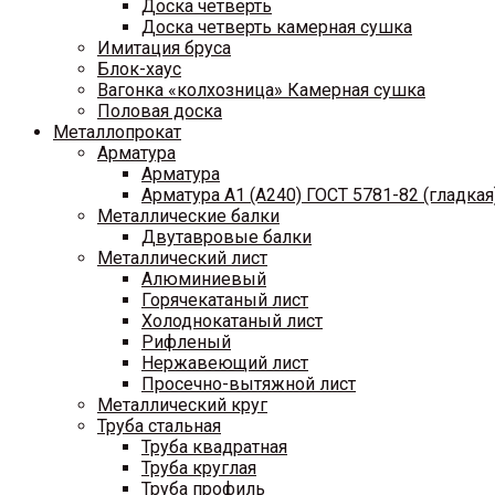
Доска четверть
Доска четверть камерная сушка
Имитация бруса
Блок-хаус
Вагонка «колхозница» Камерная сушка
Половая доска
Металлопрокат
Арматура
Арматура
Арматура A1 (A240) ГОСТ 5781-82 (гладкая
Металлические балки
Двутавровые балки
Металлический лист
Алюминиевый
Горячекатаный лист
Холоднокатаный лист
Рифленый
Нержавеющий лист
Просечно-вытяжной лист
Металлический круг
Труба стальная
Труба квадратная
Труба круглая
Труба профиль