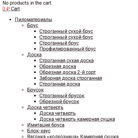
No products in the cart.
0
₽
Cart
Пиломатериалы
Брус
Строганный сухой брус
Строганный сухой брус
Строганный брус
Профилированный брус
Доска
Строганная сухая доска
Обрезная доска
Обрезная доска 2-й сорт
Заборная доска строганная
Строганная доска
Брусок
Строганный брусок
Обрезной брусок
Доска четверть
Доска четверть
Доска четверть камерная сушка
Имитация бруса
Блок-хаус
Вагонка «колхозница» Камерная сушка