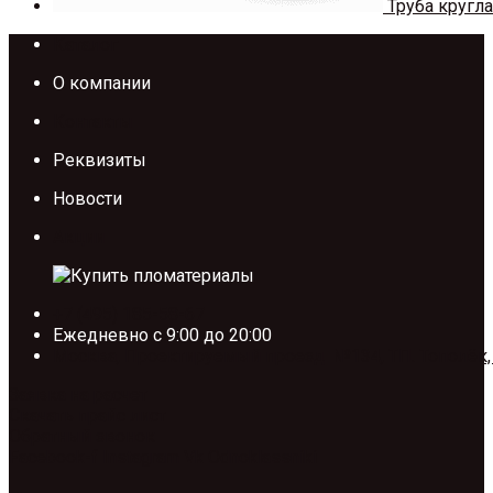
Труба кругла
Каталог
О компании
Контакты
Реквизиты
Новости
Акции
+7 (495) 185-58-67
Ежедневно с 9:00 до 20:00
Москва, Проектируемый проезд №134, ТП. Тополёк,
Заявка на расчет
Скачать прайс лист
Обратный звонок
Facebook-f
Instagram
Vk
Odnoklassniki