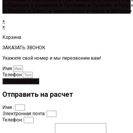
►Подольск ►Климовск ►Протвино ►Пушкино ►Пущино 
►Фрязино ►Химки ►Черноголовка ►Чехов ►Шатура ►
×
×
Корзина
ЗАКАЗАТЬ ЗВОНОК
Укажите свой номер и мы перезвоним вам!
Имя
Телефон
Перезвоните мне!
Отправить на расчет
Имя :
Электронная почта:
Телефон: