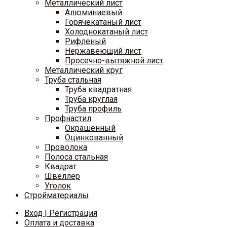
Металлический лист
Алюминиевый
Горячекатаный лист
Холоднокатаный лист
Рифленый
Нержавеющий лист
Просечно-вытяжной лист
Металлический круг
Труба стальная
Труба квадратная
Труба круглая
Труба профиль
Профнастил
Окрашенный
Оцинкованный
Проволока
Полоса стальная
Квадрат
Швеллер
Уголок
Стройматериалы
Вход | Регистрация
Оплата и доставка