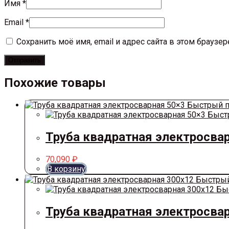
Имя
*
Email
*
Сохранить моё имя, email и адрес сайта в этом брауз
Похожие товары
Быстрый п
Быст
Труба квадратная электросва
70,090
₽
В корзину
Быстрый
Быс
Труба квадратная электросва