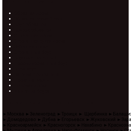
Категории товаров
Обрезная доска
Обрезная доска 2 сорт
Брус обрезной
Брусок обрезной
Строганная доска
Строганная сухая доска
Заборная доска
Строганный брус
Брусок строганный
Профилированный брус
Блок-хаус
Вагонка Колхозница
Доска четверть
Половая доска
Имитация бруса
Доставляем в следующие города
►Москва ►Зеленоград ►Троицк ► Щербинка ►Балаши
►Домодедово ►Дубна ►Егорьевск ►Жуковский ►Зара
►Красноармейск ►Красногорск ►Нахабино ►Красноз
►Мытищи ►Апрелевка ►Наро-Фоминск ►Ногинск ►Стар