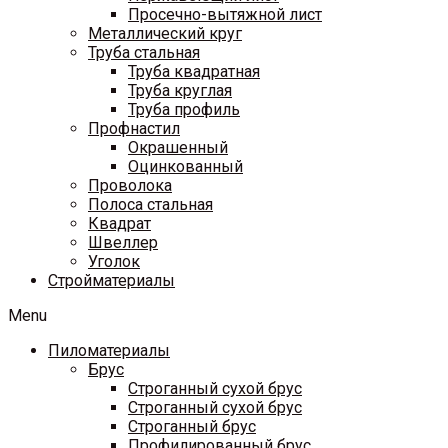
Просечно-вытяжной лист
Металлический круг
Труба стальная
Труба квадратная
Труба круглая
Труба профиль
Профнастил
Окрашенный
Оцинкованный
Проволока
Полоса стальная
Квадрат
Швеллер
Уголок
Стройматериалы
Menu
Пиломатериалы
Брус
Строганный сухой брус
Строганный сухой брус
Строганный брус
Профилированный брус