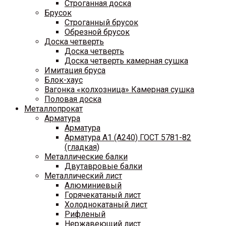
Строганная доска
Брусок
Строганный брусок
Обрезной брусок
Доска четверть
Доска четверть
Доска четверть камерная сушка
Имитация бруса
Блок-хаус
Вагонка «колхозница» Камерная сушка
Половая доска
Металлопрокат
Арматура
Арматура
Арматура A1 (A240) ГОСТ 5781-82
(гладкая)
Металлические балки
Двутавровые балки
Металлический лист
Алюминиевый
Горячекатаный лист
Холоднокатаный лист
Рифленый
Нержавеющий лист