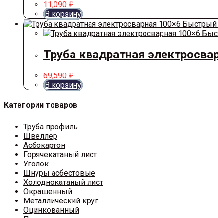
11,090
₽
В корзину
Быстрый 
Быс
Труба квадратная электросва
69,590
₽
В корзину
Категории товаров
Труба профиль
Швеллер
Асбокартон
Горячекатаный лист
Уголок
Шнуры асбестовые
Холоднокатаный лист
Окрашенный
Металлический круг
Оцинкованный