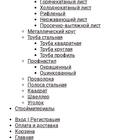
Горячекатаный лист
Холоднокатаный лист
Рифленый
Нержавеющий лист
Просечно-вытяжной лист
Металлический круг
Труба стальная
Труба квадратная
Труба круглая
Труба профиль
Профнастил
Окрашенный
Оцинкованный
Проволока
Полоса стальная
Квадрат
Швеллер
Уголок
Стройматериалы
Вход | Регистрация
Оплата и доставка
Корзина
Главная