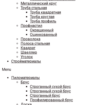
Металлический круг
Труба стальная
Труба квадратная
Труба круглая
Труба профиль
Профнастил
Окрашенный
Оцинкованный
Проволока
Полоса стальная
Квадрат
Швеллер
Уголок
Стройматериалы
Menu
Пиломатериалы
Брус
Строганный сухой брус
Строганный сухой брус
Строганный брус
Профилированный брус
Доска