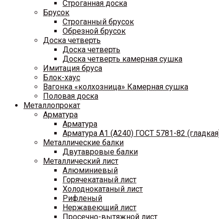
Строганная доска
Брусок
Строганный брусок
Обрезной брусок
Доска четверть
Доска четверть
Доска четверть камерная сушка
Имитация бруса
Блок-хаус
Вагонка «колхозница» Камерная сушка
Половая доска
Металлопрокат
Арматура
Арматура
Арматура A1 (A240) ГОСТ 5781-82 (гладкая
Металлические балки
Двутавровые балки
Металлический лист
Алюминиевый
Горячекатаный лист
Холоднокатаный лист
Рифленый
Нержавеющий лист
Просечно-вытяжной лист