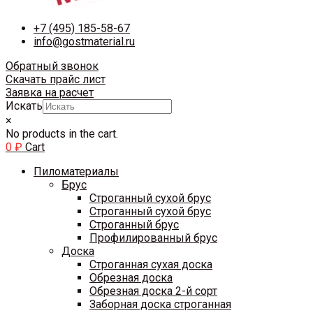
+7 (495) 185-58-67
info@gostmaterial.ru
Обратный звонок
Скачать прайс лист
Заявка на расчет
Искать
×
No products in the cart.
0
₽
Cart
Пиломатериалы
Брус
Строганный сухой брус
Строганный сухой брус
Строганный брус
Профилированный брус
Доска
Строганная сухая доска
Обрезная доска
Обрезная доска 2-й сорт
Заборная доска строганная