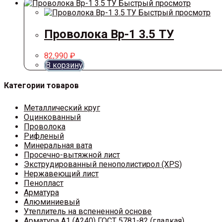
Быстрый просмотр
Быстрый просмотр
Проволока Вр-1 3.5 ТУ
82,990
₽
В корзину
Категории товаров
Металлический круг
Оцинкованный
Проволока
Рифленый
Минеральная вата
Просечно-вытяжной лист
Экструдированный пенополистирол (XPS)
Нержавеющий лист
Пенопласт
Арматура
Алюминиевый
Утеплитель на вспененной основе
Арматура A1 (A240) ГОСТ 5781-82 (гладкая)