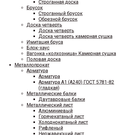
Строганная доска
Брусок
Строганный брусок
Обрезной брусок
Доска четверть
Доска четверть
Доска четверть камерная сушка
Имитация бруса
Блок-хаус
Вагонка «колхозница» Камерная сушка
Половая доска
Металлопрокат
Арматура
Арматура
Арматура A1 (A240) ГОСТ 5781-82
(гладкая)
Металлические балки
Двутавровые балки
Металлический лист
Алюминиевый
Горячекатаный лист
Холоднокатаный лист
Рифленый
Нержавеющий лист