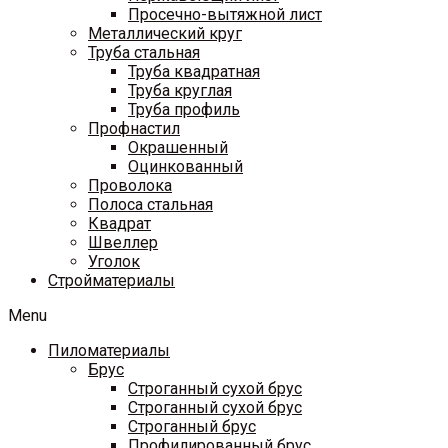
Просечно-вытяжной лист
Металлический круг
Труба стальная
Труба квадратная
Труба круглая
Труба профиль
Профнастил
Окрашенный
Оцинкованный
Проволока
Полоса стальная
Квадрат
Швеллер
Уголок
Стройматериалы
Menu
Пиломатериалы
Брус
Строганный сухой брус
Строганный сухой брус
Строганный брус
Профилированный брус