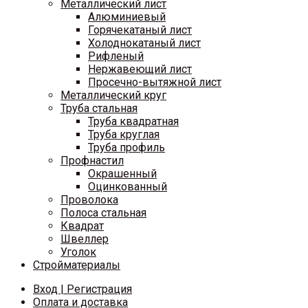
Металлический лист
Алюминиевый
Горячекатаный лист
Холоднокатаный лист
Рифленый
Нержавеющий лист
Просечно-вытяжной лист
Металлический круг
Труба стальная
Труба квадратная
Труба круглая
Труба профиль
Профнастил
Окрашенный
Оцинкованный
Проволока
Полоса стальная
Квадрат
Швеллер
Уголок
Стройматериалы
Вход | Регистрация
Оплата и доставка