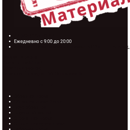
+7 (495) 185-58-67
Ежедневно с 9:00 до 20:00
Москва, Проектируемый проезд №134, ТП. Тополёк,
Заявка на расчет
Скачать прайс лист
Обратный звонок
Facebook-f
Instagram
Vk
Odnoklassniki
Категории товаров
Обрезная доска
Обрезная доска 2 сорт
Брус обрезной
Брусок обрезной
Строганная доска
Строганная сухая доска
Заборная доска