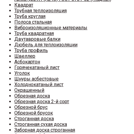
Квадрат
Трубная теплоизоляция
Труба круглая
Полоса стальная
Виброизоляционные материалы
Труба квадратная
Двутавровые балки
Дюбель для теплоизоляции
Труба профиль
Швеллер
Асбокартон
Горячекатаный лист
Уголок
Шнуры асбестовые
Холоднокатаный лист
Окрашенный
Обрезная доска
Обрезная доска 2-й сорт
Обрезной брус
Обрезной брусок
Строганная доска
Строганная сухая доска
Заборная доска строганная