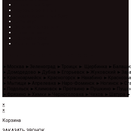
Строганный брус
Брусок строганный
Профилированный брус
Блок-хаус
Вагонка Колхозница
Доска четверть
Половая доска
Имитация бруса
Доставляем в следующие города
►Москва ►Зеленоград ►Троицк ► Щербинка ►Балаши
►Домодедово ►Дубна ►Егорьевск ►Жуковский ►Зара
►Красноармейск ►Красногорск ►Нахабино ►Красноз
►Мытищи ►Апрелевка ►Наро-Фоминск ►Ногинск ►Стар
►Подольск ►Климовск ►Протвино ►Пушкино ►Пущино 
►Фрязино ►Химки ►Черноголовка ►Чехов ►Шатура ►
×
×
Корзина
ЗАКАЗАТЬ ЗВОНОК