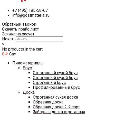
+7 (495) 185-58-67
info@gostmaterial.ru
Обратный звонок
Скачать прайс лист
Заявка на расчет
Искать
×
No products in the cart.
0
₽
Cart
Пиломатериалы
Брус
Строганный сухой брус
Строганный сухой брус
Строганный брус
Профилированный брус
Доска
Строганная сухая доска
Обрезная доска
Обрезная доска 2-й сорт
Заборная доска строганная