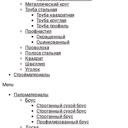
Металлический круг
Труба стальная
Труба квадратная
Труба круглая
Труба профиль
Профнастил
Окрашенный
Оцинкованный
Проволока
Полоса стальная
Квадрат
Швеллер
Уголок
Стройматериалы
Menu
Пиломатериалы
Брус
Строганный сухой брус
Строганный сухой брус
Строганный брус
Профилированный брус
Доска