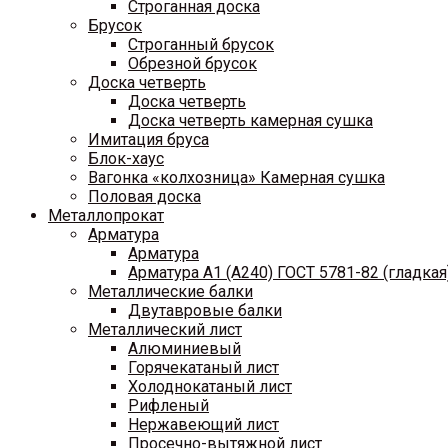
Строганная доска
Брусок
Строганный брусок
Обрезной брусок
Доска четверть
Доска четверть
Доска четверть камерная сушка
Имитация бруса
Блок-хаус
Вагонка «колхозница» Камерная сушка
Половая доска
Металлопрокат
Арматура
Арматура
Арматура A1 (A240) ГОСТ 5781-82 (гладкая
Металлические балки
Двутавровые балки
Металлический лист
Алюминиевый
Горячекатаный лист
Холоднокатаный лист
Рифленый
Нержавеющий лист
Просечно-вытяжной лист