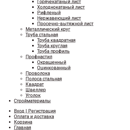
Горячекатаный лист
Холоднокатаный лист
Рифленый
Нержавеющий лист
Просечно-вытяжной лист
Металлический круг
Труба стальная
Труба квадратная
Труба круглая
Труба профиль
Профнастил
Окрашенный
Оцинкованный
Проволока
Полоса стальная
Квадрат
Швеллер
Уголок
Стройматериалы
Вход | Регистрация
Оплата и доставка
Корзина
Главная