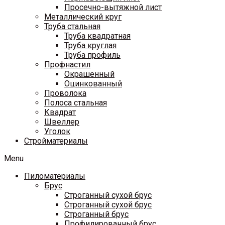
Просечно-вытяжной лист
Металлический круг
Труба стальная
Труба квадратная
Труба круглая
Труба профиль
Профнастил
Окрашенный
Оцинкованный
Проволока
Полоса стальная
Квадрат
Швеллер
Уголок
Стройматериалы
Menu
Пиломатериалы
Брус
Строганный сухой брус
Строганный сухой брус
Строганный брус
Профилированный брус