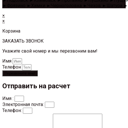
►Подольск ►Климовск ►Протвино ►Пушкино ►Пущино 
►Фрязино ►Химки ►Черноголовка ►Чехов ►Шатура ►
×
×
Корзина
ЗАКАЗАТЬ ЗВОНОК
Укажите свой номер и мы перезвоним вам!
Имя
Телефон
Перезвоните мне!
Отправить на расчет
Имя :
Электронная почта:
Телефон: