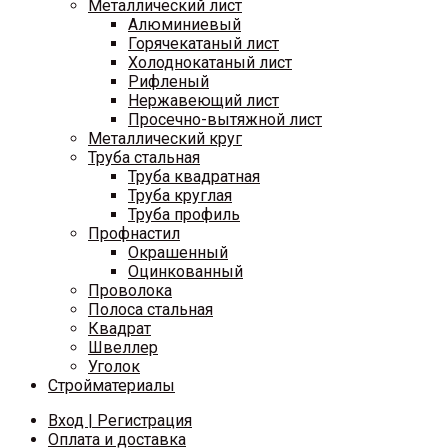
Металлический лист
Алюминиевый
Горячекатаный лист
Холоднокатаный лист
Рифленый
Нержавеющий лист
Просечно-вытяжной лист
Металлический круг
Труба стальная
Труба квадратная
Труба круглая
Труба профиль
Профнастил
Окрашенный
Оцинкованный
Проволока
Полоса стальная
Квадрат
Швеллер
Уголок
Стройматериалы
Вход | Регистрация
Оплата и доставка