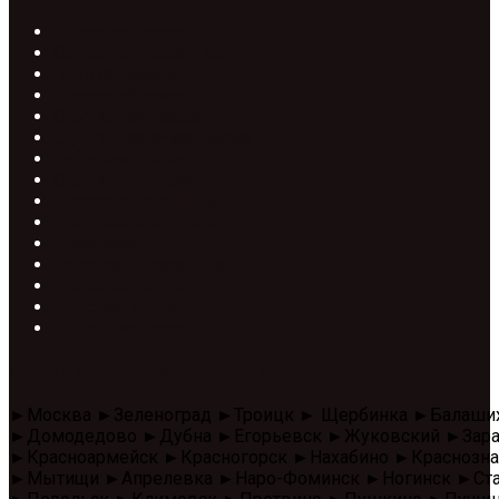
Обрезная доска
Обрезная доска 2 сорт
Брус обрезной
Брусок обрезной
Строганная доска
Строганная сухая доска
Заборная доска
Строганный брус
Брусок строганный
Профилированный брус
Блок-хаус
Вагонка Колхозница
Доска четверть
Половая доска
Имитация бруса
Доставляем в следующие города
►Москва ►Зеленоград ►Троицк ► Щербинка ►Балаши
►Домодедово ►Дубна ►Егорьевск ►Жуковский ►Зара
►Красноармейск ►Красногорск ►Нахабино ►Красноз
►Мытищи ►Апрелевка ►Наро-Фоминск ►Ногинск ►Стар