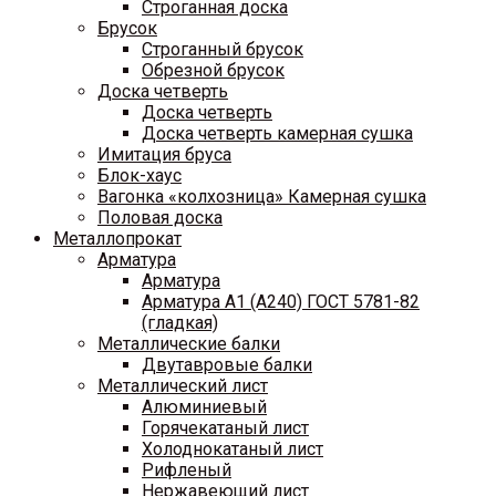
Строганная доска
Брусок
Строганный брусок
Обрезной брусок
Доска четверть
Доска четверть
Доска четверть камерная сушка
Имитация бруса
Блок-хаус
Вагонка «колхозница» Камерная сушка
Половая доска
Металлопрокат
Арматура
Арматура
Арматура A1 (A240) ГОСТ 5781-82
(гладкая)
Металлические балки
Двутавровые балки
Металлический лист
Алюминиевый
Горячекатаный лист
Холоднокатаный лист
Рифленый
Нержавеющий лист