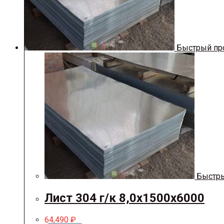
Быстрый пр
Быстры
Лист 304 г/к 8,0х1500х6000
64,490
₽