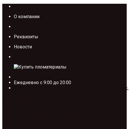
Каталог
О компании
Контакты
Реквизиты
Новости
Акции
+7 (495) 185-58-67
Ежедневно с 9:00 до 20:00
Москва, Проектируемый проезд №134, ТП. Тополёк,
Заявка на расчет
Скачать прайс лист
Обратный звонок
Facebook-f
Instagram
Vk
Odnoklassniki
Категории товаров