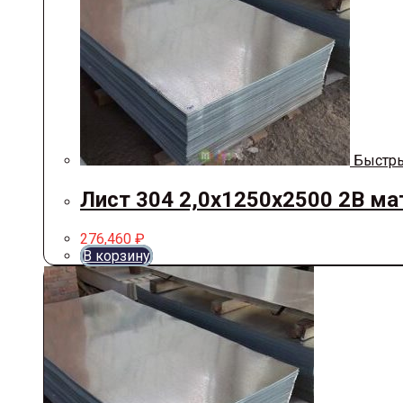
Быстры
Лист 304 2,0х1250х2500 2В ма
276,460
₽
В корзину