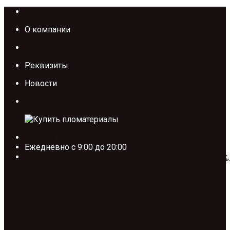
Каталог
О компании
Контакты
Реквизиты
Новости
Акции
+7 (495) 185-58-67
Ежедневно с 9:00 до 20:00
Москва, Проектируемый проезд №134, ТП. Тополёк,
Заявка на расчет
Скачать прайс лист
Обратный звонок
Facebook-f
Instagram
Vk
Odnoklassniki
Категории товаров