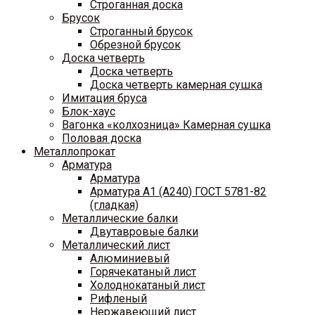
Строганная доска
Брусок
Строганный брусок
Обрезной брусок
Доска четверть
Доска четверть
Доска четверть камерная сушка
Имитация бруса
Блок-хаус
Вагонка «колхозница» Камерная сушка
Половая доска
Металлопрокат
Арматура
Арматура
Арматура A1 (A240) ГОСТ 5781-82
(гладкая)
Металлические балки
Двутавровые балки
Металлический лист
Алюминиевый
Горячекатаный лист
Холоднокатаный лист
Рифленый
Нержавеющий лист