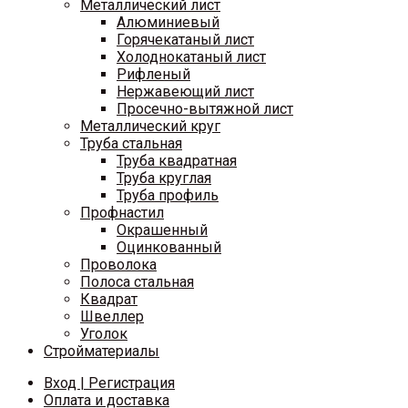
Металлический лист
Алюминиевый
Горячекатаный лист
Холоднокатаный лист
Рифленый
Нержавеющий лист
Просечно-вытяжной лист
Металлический круг
Труба стальная
Труба квадратная
Труба круглая
Труба профиль
Профнастил
Окрашенный
Оцинкованный
Проволока
Полоса стальная
Квадрат
Швеллер
Уголок
Стройматериалы
Вход | Регистрация
Оплата и доставка