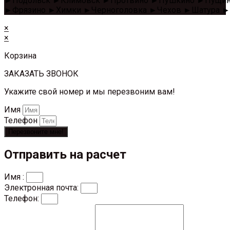
►Подольск ►Климовск ►Протвино ►Пушкино ►Пущино 
►Фрязино ►Химки ►Черноголовка ►Чехов ►Шатура ►
×
×
Корзина
ЗАКАЗАТЬ ЗВОНОК
Укажите свой номер и мы перезвоним вам!
Имя
Телефон
Перезвоните мне!
Отправить на расчет
Имя :
Электронная почта:
Телефон: