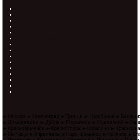
Обрезная доска
Обрезная доска 2 сорт
Брус обрезной
Брусок обрезной
Строганная доска
Строганная сухая доска
Заборная доска
Строганный брус
Брусок строганный
Профилированный брус
Блок-хаус
Вагонка Колхозница
Доска четверть
Половая доска
Имитация бруса
Доставляем в следующие города
►Москва ►Зеленоград ►Троицк ► Щербинка ►Балаши
►Домодедово ►Дубна ►Егорьевск ►Жуковский ►Зара
►Красноармейск ►Красногорск ►Нахабино ►Красноз
►Мытищи ►Апрелевка ►Наро-Фоминск ►Ногинск ►Стар