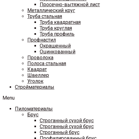
Просечно-вытяжной лист
Металлический круг
Труба стальная
Труба квадратная
Труба круглая
Труба профиль
Профнастил
Окрашенный
Оцинкованный
Проволока
Полоса стальная
Квадрат
Швеллер
Уголок
Стройматериалы
Menu
Пиломатериалы
Брус
Строганный сухой брус
Строганный сухой брус
Строганный брус
Профилированный брус