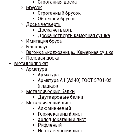
Строганная доска
Брусок
Строганный брусок
Обрезной брусок
Доска четверть
Доска четверть
Доска четверть камерная сушка
Имитация бруса
Блок-хаус
Вагонка «колхозница» Камерная сушка
Половая доска
Металлопрокат
Арматура
Арматура
Арматура A1 (A240) ГОСТ 5781-82
(гладкая)
Металлические балки
Двутавровые балки
Металлический лист
Алюминиевый
Горячекатаный лист
Холоднокатаный лист
Рифленый
Нержавеющий лист