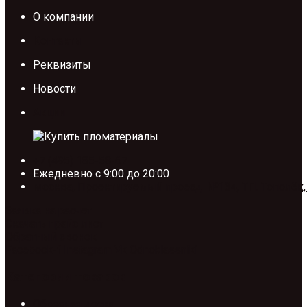
О компании
Контакты
Реквизиты
Новости
Акции
+7 (495) 185-58-67
Ежедневно с 9:00 до 20:00
Москва, Проектируемый проезд №134, ТП. Тополёк,
Заявка на расчет
Скачать прайс лист
Обратный звонок
Facebook-f
Instagram
Vk
Odnoklassniki
Категории товаров
Обрезная доска