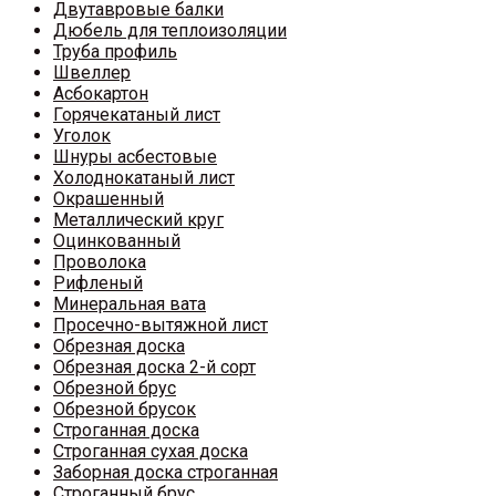
Двутавровые балки
Дюбель для теплоизоляции
Труба профиль
Швеллер
Асбокартон
Горячекатаный лист
Уголок
Шнуры асбестовые
Холоднокатаный лист
Окрашенный
Металлический круг
Оцинкованный
Проволока
Рифленый
Минеральная вата
Просечно-вытяжной лист
Обрезная доска
Обрезная доска 2-й сорт
Обрезной брус
Обрезной брусок
Строганная доска
Строганная сухая доска
Заборная доска строганная
Строганный брус