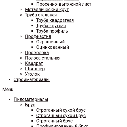
Просечно-вытяжной лист
Металлический круг
Труба стальная
Труба квадратная
Труба круглая
Труба профиль
Профнастил
Окрашенный
Оцинкованный
Проволока
Полоса стальная
Квадрат
Швеллер
Уголок
Стройматериалы
Menu
Пиломатериалы
Брус
Строганный сухой брус
Строганный сухой брус
Строганный брус
Профилированный брус