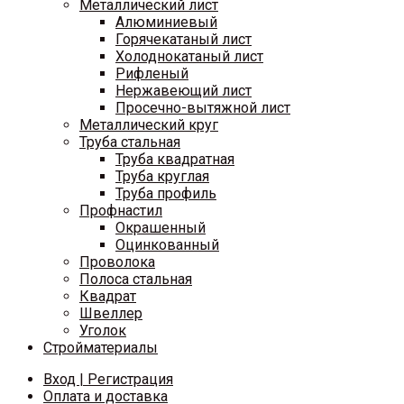
Металлический лист
Алюминиевый
Горячекатаный лист
Холоднокатаный лист
Рифленый
Нержавеющий лист
Просечно-вытяжной лист
Металлический круг
Труба стальная
Труба квадратная
Труба круглая
Труба профиль
Профнастил
Окрашенный
Оцинкованный
Проволока
Полоса стальная
Квадрат
Швеллер
Уголок
Стройматериалы
Вход | Регистрация
Оплата и доставка