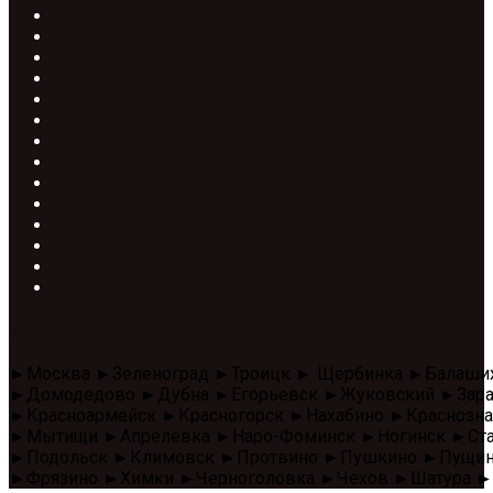
Обрезная доска 2 сорт
Брус обрезной
Брусок обрезной
Строганная доска
Строганная сухая доска
Заборная доска
Строганный брус
Брусок строганный
Профилированный брус
Блок-хаус
Вагонка Колхозница
Доска четверть
Половая доска
Имитация бруса
Доставляем в следующие города
►Москва ►Зеленоград ►Троицк ► Щербинка ►Балаши
►Домодедово ►Дубна ►Егорьевск ►Жуковский ►Зара
►Красноармейск ►Красногорск ►Нахабино ►Красноз
►Мытищи ►Апрелевка ►Наро-Фоминск ►Ногинск ►Стар
►Подольск ►Климовск ►Протвино ►Пушкино ►Пущино 
►Фрязино ►Химки ►Черноголовка ►Чехов ►Шатура ►