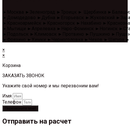
Доставляем в следующие города
►Москва ►Зеленоград ►Троицк ► Щербинка ►Балаши
►Домодедово ►Дубна ►Егорьевск ►Жуковский ►Зара
►Красноармейск ►Красногорск ►Нахабино ►Красноз
►Мытищи ►Апрелевка ►Наро-Фоминск ►Ногинск ►Стар
►Подольск ►Климовск ►Протвино ►Пушкино ►Пущино 
►Фрязино ►Химки ►Черноголовка ►Чехов ►Шатура ►
×
×
Корзина
ЗАКАЗАТЬ ЗВОНОК
Укажите свой номер и мы перезвоним вам!
Имя
Телефон
Перезвоните мне!
Отправить на расчет