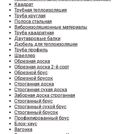
Квадрат
Трубная теплоизоляция
Труба круглая
Полоса стальная
Виброизоляционные материалы
Труба квадратная
Двутавровые балки
Дюбель для теплоизоляции
Труба профиль
Швеллер
Обрезная доска
Обрезная доска 2-й сорт
Обрезной брус
Обрезной брусок
Строганная доска
Строганная сухая доска
Заборная доска строганная
Строганный брус
Строганный сухой брус
Строганный брусок
Профилированный брус
Блок-хаус
Вагонка