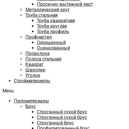
Просечно-вытяжной лист
Металлический круг
Труба стальная
Труба квадратная
Труба круглая
Труба профиль
Профнастил
Окрашенный
Оцинкованный
Проволока
Полоса стальная
Квадрат
Швеллер
Уголок
Стройматериалы
Menu
Пиломатериалы
Брус
Строганный сухой брус
Строганный сухой брус
Строганный брус
Профилированный брус