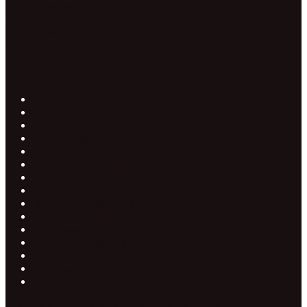
Заявка на расчет
Скачать прайс лист
Обратный звонок
Facebook-f
Instagram
Vk
Odnoklassniki
Категории товаров
Обрезная доска
Обрезная доска 2 сорт
Брус обрезной
Брусок обрезной
Строганная доска
Строганная сухая доска
Заборная доска
Строганный брус
Брусок строганный
Профилированный брус
Блок-хаус
Вагонка Колхозница
Доска четверть
Половая доска
Имитация бруса