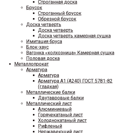
Строганная доска
Брусок
Строганный брусок
Обрезной брусок
Доска четверть
Доска четверть
Доска четверть камерная сушка
Имитация бруса
Блок-хаус
Вагонка «колхозница» Камерная сушка
Половая доска
Металлопрокат
Арматура
Арматура
Арматура A1 (A240) ГОСТ 5781-82
(гладкая)
Металлические балки
Двутавровые балки
Металлический лист
Алюминиевый
Горячекатаный лист
Холоднокатаный лист
Рифленый
Нержавеющий лист