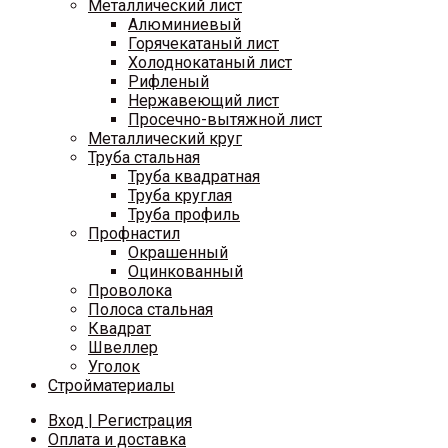
Металлический лист
Алюминиевый
Горячекатаный лист
Холоднокатаный лист
Рифленый
Нержавеющий лист
Просечно-вытяжной лист
Металлический круг
Труба стальная
Труба квадратная
Труба круглая
Труба профиль
Профнастил
Окрашенный
Оцинкованный
Проволока
Полоса стальная
Квадрат
Швеллер
Уголок
Стройматериалы
Вход | Регистрация
Оплата и доставка