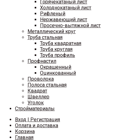
Горячекатаный лист
Холоднокатаный лист
Рифленый
Нержавеющий лист
Просечно-вытяжной лист
Металлический круг
Труба стальная
Труба квадратная
Труба круглая
Труба профиль
Профнастил
Окрашенный
Оцинкованный
Проволока
Полоса стальная
Квадрат
Швеллер
Уголок
Стройматериалы
Вход | Регистрация
Оплата и доставка
Корзина
Главная