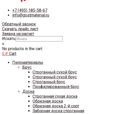
+7 (495) 185-58-67
info@gostmaterial.ru
Обратный звонок
Скачать прайс лист
Заявка на расчет
Искать
×
No products in the cart.
0
₽
Cart
Пиломатериалы
Брус
Строганный сухой брус
Строганный сухой брус
Строганный брус
Профилированный брус
Доска
Строганная сухая доска
Обрезная доска
Обрезная доска 2-й сорт
Заборная доска строганная