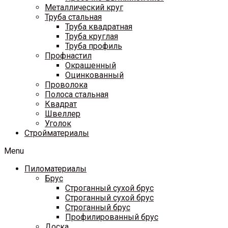
Металлический круг
Труба стальная
Труба квадратная
Труба круглая
Труба профиль
Профнастил
Окрашенный
Оцинкованный
Проволока
Полоса стальная
Квадрат
Швеллер
Уголок
Стройматериалы
Menu
Пиломатериалы
Брус
Строганный сухой брус
Строганный сухой брус
Строганный брус
Профилированный брус
Доска