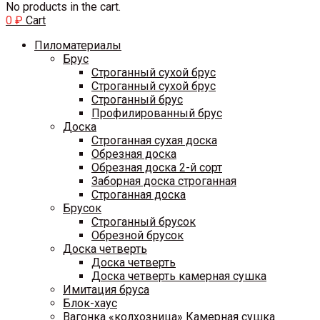
No products in the cart.
0
₽
Cart
Пиломатериалы
Брус
Строганный сухой брус
Строганный сухой брус
Строганный брус
Профилированный брус
Доска
Строганная сухая доска
Обрезная доска
Обрезная доска 2-й сорт
Заборная доска строганная
Строганная доска
Брусок
Строганный брусок
Обрезной брусок
Доска четверть
Доска четверть
Доска четверть камерная сушка
Имитация бруса
Блок-хаус
Вагонка «колхозница» Камерная сушка