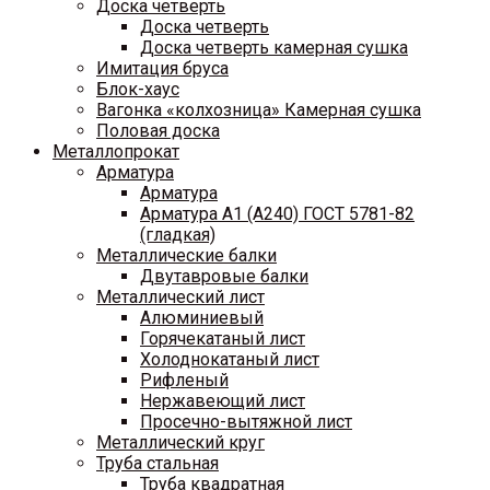
Доска четверть
Доска четверть
Доска четверть камерная сушка
Имитация бруса
Блок-хаус
Вагонка «колхозница» Камерная сушка
Половая доска
Металлопрокат
Арматура
Арматура
Арматура A1 (A240) ГОСТ 5781-82
(гладкая)
Металлические балки
Двутавровые балки
Металлический лист
Алюминиевый
Горячекатаный лист
Холоднокатаный лист
Рифленый
Нержавеющий лист
Просечно-вытяжной лист
Металлический круг
Труба стальная
Труба квадратная