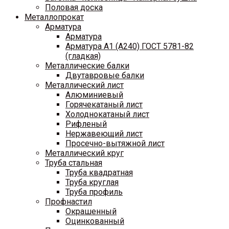
Половая доска
Металлопрокат
Арматура
Арматура
Арматура A1 (A240) ГОСТ 5781-82
(гладкая)
Металлические балки
Двутавровые балки
Металлический лист
Алюминиевый
Горячекатаный лист
Холоднокатаный лист
Рифленый
Нержавеющий лист
Просечно-вытяжной лист
Металлический круг
Труба стальная
Труба квадратная
Труба круглая
Труба профиль
Профнастил
Окрашенный
Оцинкованный