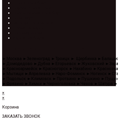
Строганный брус
Брусок строганный
Профилированный брус
Блок-хаус
Вагонка Колхозница
Доска четверть
Половая доска
Имитация бруса
Доставляем в следующие города
►Москва ►Зеленоград ►Троицк ► Щербинка ►Балаши
►Домодедово ►Дубна ►Егорьевск ►Жуковский ►Зара
►Красноармейск ►Красногорск ►Нахабино ►Красноз
►Мытищи ►Апрелевка ►Наро-Фоминск ►Ногинск ►Стар
►Подольск ►Климовск ►Протвино ►Пушкино ►Пущино 
►Фрязино ►Химки ►Черноголовка ►Чехов ►Шатура ►
×
×
Корзина
ЗАКАЗАТЬ ЗВОНОК