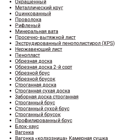
Окрашенный
Металлический круг
Оцинкованный
Проволока
Рифленый
Минеральная вата
Просечно-вытяжной лист
Экструдированный пенополистирол (XPS)
Нержавеющий лист
Пенопласт
Обрезная доска
Обрезная доска 2-й сорт
Обрезной брус
Обрезной брусок
Строганная доска
Строганная сухая доска
Заборная доска строганная
Строганный брус
Строганный сухой брус
Строганный брусок
Профилированный брус
Блок-хаус
Вагонка
Вагонка «колхозница» Камерная сушка