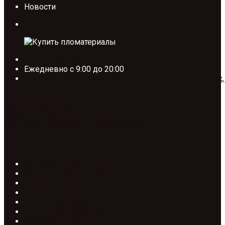
Новости
Акции
+7 (495) 185-58-67
Ежедневно с 9:00 до 20:00
Москва, Проектируемый проезд №134, ТП. Тополёк,
Заявка на расчет
Скачать прайс лист
Обратный звонок
Facebook-f
Instagram
Vk
Odnoklassniki
Категории товаров
Обрезная доска
Обрезная доска 2 сорт
Брус обрезной
Брусок обрезной
Строганная доска
Строганная сухая доска
Заборная доска