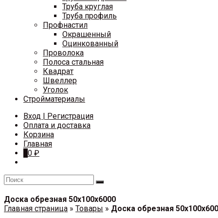
Труба круглая
Труба профиль
Профнастил
Окрашенный
Оцинкованный
Проволока
Полоса стальная
Квадрат
Швеллер
Уголок
Стройматериалы
Вход | Регистрация
Оплата и доставка
Корзина
Главная
0
0
₽
Доска обрезная 50х100х6000
Главная страница
»
Товары
»
Доска обрезная 50х100х60