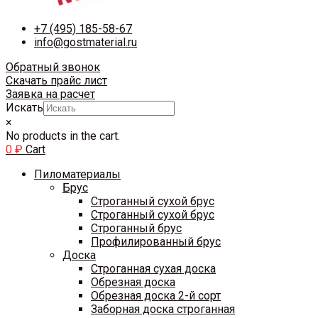
+7 (495) 185-58-67
info@gostmaterial.ru
Обратный звонок
Скачать прайс лист
Заявка на расчет
Искать
×
No products in the cart.
0
₽
Cart
Пиломатериалы
Брус
Строганный сухой брус
Строганный сухой брус
Строганный брус
Профилированный брус
Доска
Строганная сухая доска
Обрезная доска
Обрезная доска 2-й сорт
Заборная доска строганная