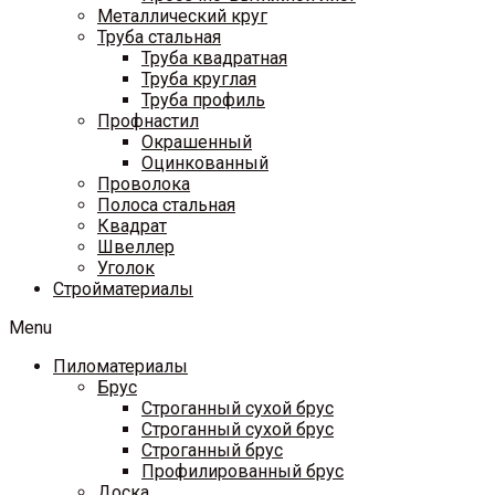
Металлический круг
Труба стальная
Труба квадратная
Труба круглая
Труба профиль
Профнастил
Окрашенный
Оцинкованный
Проволока
Полоса стальная
Квадрат
Швеллер
Уголок
Стройматериалы
Menu
Пиломатериалы
Брус
Строганный сухой брус
Строганный сухой брус
Строганный брус
Профилированный брус
Доска