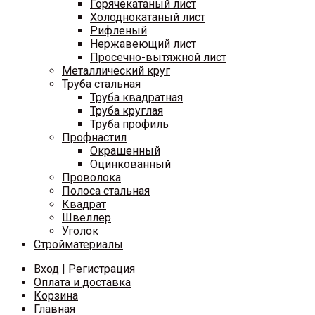
Горячекатаный лист
Холоднокатаный лист
Рифленый
Нержавеющий лист
Просечно-вытяжной лист
Металлический круг
Труба стальная
Труба квадратная
Труба круглая
Труба профиль
Профнастил
Окрашенный
Оцинкованный
Проволока
Полоса стальная
Квадрат
Швеллер
Уголок
Стройматериалы
Вход | Регистрация
Оплата и доставка
Корзина
Главная