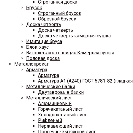
Строганная доска
Брусок
Строганный брусок
Обрезной брусок
Доска четверть
Доска четверть
Доска четверть камерная сушка
Имитация бруса
Блок-хаус
Вагонка «колхозница» Камерная сушка
Половая доска
Металлопрокат
Арматура
Арматура
Арматура A1 (A240) ГОСТ 5781-82 (гладкая
Металлические балки
Двутавровые балки
Металлический лист
Алюминиевый
Горячекатаный лист
Холоднокатаный лист
Рифленый
Нержавеющий лист
Просечно-вытяжной лист