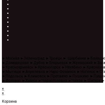
Заборная доска
Строганный брус
Брусок строганный
Профилированный брус
Блок-хаус
Вагонка Колхозница
Доска четверть
Половая доска
Имитация бруса
Доставляем в следующие города
►Москва ►Зеленоград ►Троицк ► Щербинка ►Балаши
►Домодедово ►Дубна ►Егорьевск ►Жуковский ►Зара
►Красноармейск ►Красногорск ►Нахабино ►Красноз
►Мытищи ►Апрелевка ►Наро-Фоминск ►Ногинск ►Стар
►Подольск ►Климовск ►Протвино ►Пушкино ►Пущино 
►Фрязино ►Химки ►Черноголовка ►Чехов ►Шатура ►
×
×
Корзина