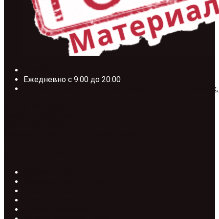
+7 (495) 185-58-67
Ежедневно с 9:00 до 20:00
Москва, Проектируемый проезд №134, ТП. Тополёк,
Заявка на расчет
Скачать прайс лист
Обратный звонок
Facebook-f
Instagram
Vk
Odnoklassniki
Категории товаров
Обрезная доска
Обрезная доска 2 сорт
Брус обрезной
Брусок обрезной
Строганная доска
Строганная сухая доска