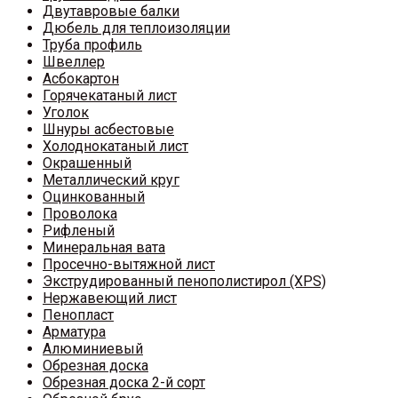
Двутавровые балки
Дюбель для теплоизоляции
Труба профиль
Швеллер
Асбокартон
Горячекатаный лист
Уголок
Шнуры асбестовые
Холоднокатаный лист
Окрашенный
Металлический круг
Оцинкованный
Проволока
Рифленый
Минеральная вата
Просечно-вытяжной лист
Экструдированный пенополистирол (XPS)
Нержавеющий лист
Пенопласт
Арматура
Алюминиевый
Обрезная доска
Обрезная доска 2-й сорт