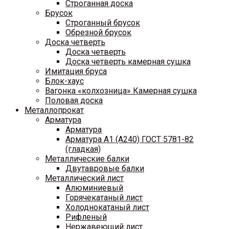
Строганная доска
Брусок
Строганный брусок
Обрезной брусок
Доска четверть
Доска четверть
Доска четверть камерная сушка
Имитация бруса
Блок-хаус
Вагонка «колхозница» Камерная сушка
Половая доска
Металлопрокат
Арматура
Арматура
Арматура A1 (A240) ГОСТ 5781-82
(гладкая)
Металлические балки
Двутавровые балки
Металлический лист
Алюминиевый
Горячекатаный лист
Холоднокатаный лист
Рифленый
Нержавеющий лист