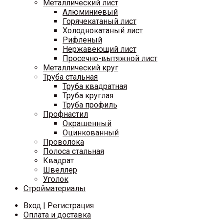
Металлический лист
Алюминиевый
Горячекатаный лист
Холоднокатаный лист
Рифленый
Нержавеющий лист
Просечно-вытяжной лист
Металлический круг
Труба стальная
Труба квадратная
Труба круглая
Труба профиль
Профнастил
Окрашенный
Оцинкованный
Проволока
Полоса стальная
Квадрат
Швеллер
Уголок
Стройматериалы
Вход | Регистрация
Оплата и доставка