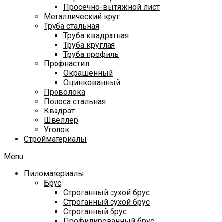
Просечно-вытяжной лист
Металлический круг
Труба стальная
Труба квадратная
Труба круглая
Труба профиль
Профнастил
Окрашенный
Оцинкованный
Проволока
Полоса стальная
Квадрат
Швеллер
Уголок
Стройматериалы
Menu
Пиломатериалы
Брус
Строганный сухой брус
Строганный сухой брус
Строганный брус
Профилированный брус