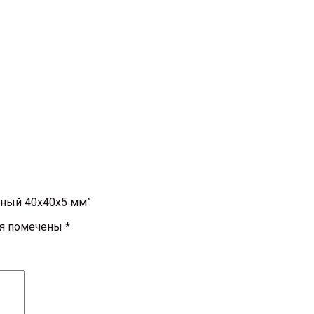
чный 40х40х5 мм”
ля помечены
*