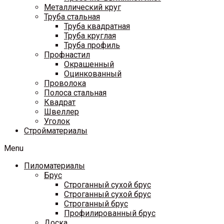
Металлический круг
Труба стальная
Труба квадратная
Труба круглая
Труба профиль
Профнастил
Окрашенный
Оцинкованный
Проволока
Полоса стальная
Квадрат
Швеллер
Уголок
Стройматериалы
Menu
Пиломатериалы
Брус
Строганный сухой брус
Строганный сухой брус
Строганный брус
Профилированный брус
Доска