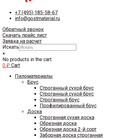
+7 (495) 185-58-67
info@gostmaterial.ru
Обратный звонок
Скачать прайс лист
Заявка на расчет
Искать
×
No products in the cart.
0
₽
Cart
Пиломатериалы
Брус
Строганный сухой брус
Строганный сухой брус
Строганный брус
Профилированный брус
Доска
Строганная сухая доска
Обрезная доска
Обрезная доска 2-й сорт
Заборная доска строганная