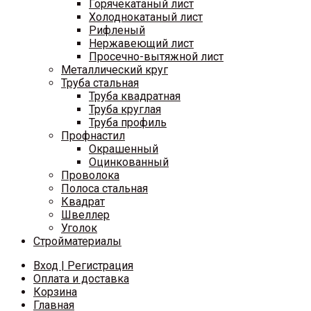
Горячекатаный лист
Холоднокатаный лист
Рифленый
Нержавеющий лист
Просечно-вытяжной лист
Металлический круг
Труба стальная
Труба квадратная
Труба круглая
Труба профиль
Профнастил
Окрашенный
Оцинкованный
Проволока
Полоса стальная
Квадрат
Швеллер
Уголок
Стройматериалы
Вход | Регистрация
Оплата и доставка
Корзина
Главная