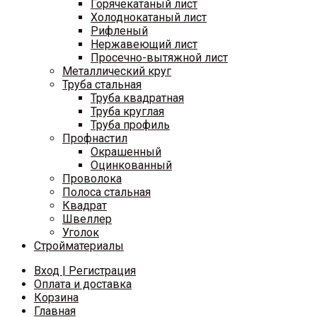
Горячекатаный лист
Холоднокатаный лист
Рифленый
Нержавеющий лист
Просечно-вытяжной лист
Металлический круг
Труба стальная
Труба квадратная
Труба круглая
Труба профиль
Профнастил
Окрашенный
Оцинкованный
Проволока
Полоса стальная
Квадрат
Швеллер
Уголок
Стройматериалы
Вход | Регистрация
Оплата и доставка
Корзина
Главная