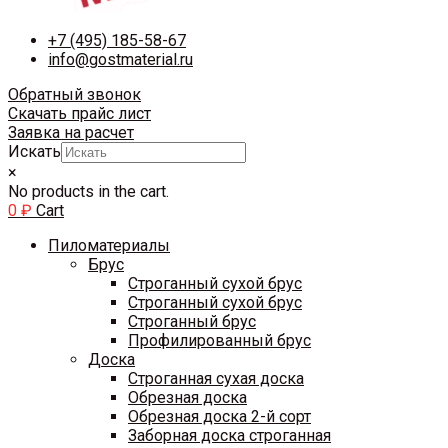
+7 (495) 185-58-67
info@gostmaterial.ru
Обратный звонок
Скачать прайс лист
Заявка на расчет
Искать
×
No products in the cart.
0
₽
Cart
Пиломатериалы
Брус
Строганный сухой брус
Строганный сухой брус
Строганный брус
Профилированный брус
Доска
Строганная сухая доска
Обрезная доска
Обрезная доска 2-й сорт
Заборная доска строганная