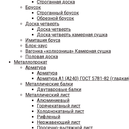
Строганная доска
Брусок
Строганный брусок
Обрезной брусок
Доска четверть
Доска четверть
Доска четверть камерная сушка
Имитация бруса
Блок-хаус
Вагонка «колхозница» Камерная сушка
Половая доска
Металлопрокат
Арматура
Арматура
Арматура A1 (A240) ГОСТ 5781-82 (гладкая
Металлические балки
Двутавровые балки
Металлический лист
Алюминиевый
Горячекатаный лист
Холоднокатаный лист
Рифленый
Нержавеющий лист
Просечно-вытяжной лист