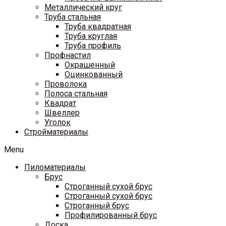
Металлический круг
Труба стальная
Труба квадратная
Труба круглая
Труба профиль
Профнастил
Окрашенный
Оцинкованный
Проволока
Полоса стальная
Квадрат
Швеллер
Уголок
Стройматериалы
Menu
Пиломатериалы
Брус
Строганный сухой брус
Строганный сухой брус
Строганный брус
Профилированный брус
Доска