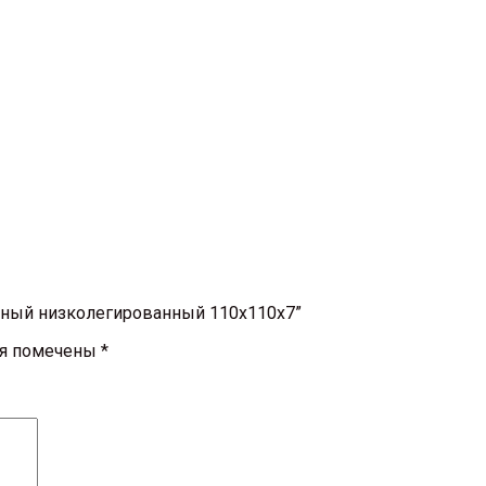
очный низколегированный 110х110х7”
ля помечены
*