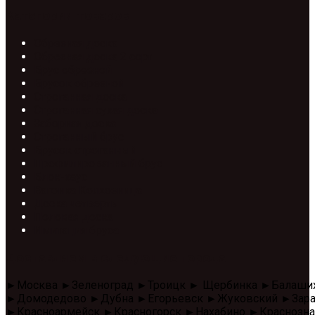
Категории товаров
Обрезная доска
Обрезная доска 2 сорт
Брус обрезной
Брусок обрезной
Строганная доска
Строганная сухая доска
Заборная доска
Строганный брус
Брусок строганный
Профилированный брус
Блок-хаус
Вагонка Колхозница
Доска четверть
Половая доска
Имитация бруса
Доставляем в следующие города
►Москва ►Зеленоград ►Троицк ► Щербинка ►Балаши
►Домодедово ►Дубна ►Егорьевск ►Жуковский ►Зара
►Красноармейск ►Красногорск ►Нахабино ►Красноз