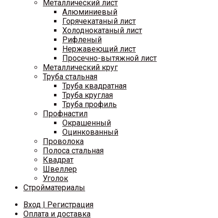
Металлический лист
Алюминиевый
Горячекатаный лист
Холоднокатаный лист
Рифленый
Нержавеющий лист
Просечно-вытяжной лист
Металлический круг
Труба стальная
Труба квадратная
Труба круглая
Труба профиль
Профнастил
Окрашенный
Оцинкованный
Проволока
Полоса стальная
Квадрат
Швеллер
Уголок
Стройматериалы
Вход | Регистрация
Оплата и доставка