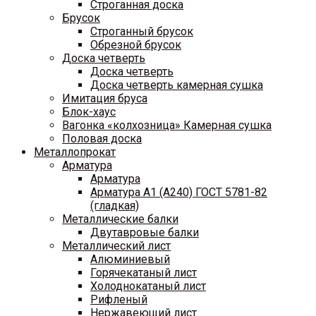
Строганная доска
Брусок
Строганный брусок
Обрезной брусок
Доска четверть
Доска четверть
Доска четверть камерная сушка
Имитация бруса
Блок-хаус
Вагонка «колхозница» Камерная сушка
Половая доска
Металлопрокат
Арматура
Арматура
Арматура A1 (A240) ГОСТ 5781-82
(гладкая)
Металлические балки
Двутавровые балки
Металлический лист
Алюминиевый
Горячекатаный лист
Холоднокатаный лист
Рифленый
Нержавеющий лист