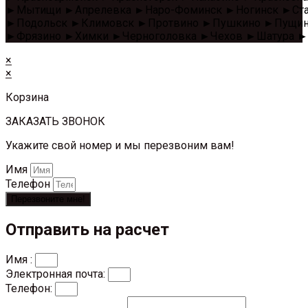
►Мытищи ►Апрелевка ►Наро-Фоминск ►Ногинск ►Стар
►Подольск ►Климовск ►Протвино ►Пушкино ►Пущино 
►Фрязино ►Химки ►Черноголовка ►Чехов ►Шатура ►
×
×
Корзина
ЗАКАЗАТЬ ЗВОНОК
Укажите свой номер и мы перезвоним вам!
Имя
Телефон
Перезвоните мне!
Отправить на расчет
Имя :
Электронная почта:
Телефон: