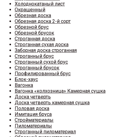
Холоднокатаный лист
Окрашенный
Обрезная доска
Обрезная доска 2-й сорт
Обрезной брус
Обрезной брусок
Строганная доска
Строганная сухая доска
Заборная доска строганная
Строганный брус
Строганный сухой брус
Строганный брусок
Профилированный брус
Блок-хаус
Вагонка
Вагонка «колхозница» Камерная сушка
Доска четверть
Доска четверть камерная сушка
Половая доска
Имитация бруса
Стройматериалы
Пиломатериалы
Строганный пиломатериал