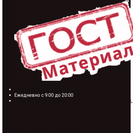
+7 (495) 185-58-67
Ежедневно с 9:00 до 20:00
Москва, Проектируемый проезд №134, ТП. Тополёк,
Заявка на расчет
Скачать прайс лист
Обратный звонок
Facebook-f
Instagram
Vk
Odnoklassniki