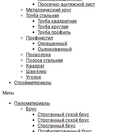
Просечно-вытяжной лист
Металлический круг
Труба стальная
Труба квадратная
Труба круглая
Труба профиль
Профнастил
Окрашенный
Оцинкованный
Проволока
Полоса стальная
Квадрат
Швеллер
Уголок
Стройматериалы
Menu
Пиломатериалы
Брус
Строганный сухой брус
Строганный сухой брус
Строганный брус
Профилированный брус