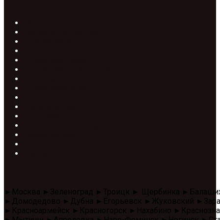
Категории товаров
Обрезная доска
Обрезная доска 2 сорт
Брус обрезной
Брусок обрезной
Строганная доска
Строганная сухая доска
Заборная доска
Строганный брус
Брусок строганный
Профилированный брус
Блок-хаус
Вагонка Колхозница
Доска четверть
Половая доска
Имитация бруса
Доставляем в следующие города
►Москва ►Зеленоград ►Троицк ► Щербинка ►Балаши
►Домодедово ►Дубна ►Егорьевск ►Жуковский ►Зара
►Красноармейск ►Красногорск ►Нахабино ►Красноз
►Мытищи ►Апрелевка ►Наро-Фоминск ►Ногинск ►Стар