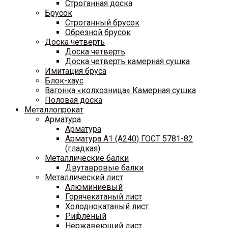
Строганная доска
Брусок
Строганный брусок
Обрезной брусок
Доска четверть
Доска четверть
Доска четверть камерная сушка
Имитация бруса
Блок-хаус
Вагонка «колхозница» Камерная сушка
Половая доска
Металлопрокат
Арматура
Арматура
Арматура A1 (A240) ГОСТ 5781-82
(гладкая)
Металлические балки
Двутавровые балки
Металлический лист
Алюминиевый
Горячекатаный лист
Холоднокатаный лист
Рифленый
Нержавеющий лист