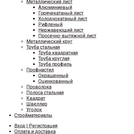
Металлический лист
Алюминиевый
Горячекатаный лист
Холоднокатаный лист
Рифленый
Нержавеющий лист
Просечно-вытяжной лист
Металлический круг
Труба стальная
Труба квадратная
Труба круглая
Труба профиль
Профнастил
Окрашенный
Оцинкованный
Проволока
Полоса стальная
Квадрат
Швеллер
Уголок
Стройматериалы
Вход | Регистрация
Оплата и доставка