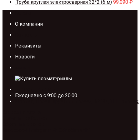
Труба круглая электросварная 32*2 (6 м)
99,090
₽
Каталог
О компании
Контакты
Реквизиты
Новости
Акции
+7 (495) 185-58-67
Ежедневно с 9:00 до 20:00
Москва, Проектируемый проезд №134, ТП. Тополёк,
Заявка на расчет
Скачать прайс лист
Обратный звонок
Facebook-f
Instagram
Vk
Odnoklassniki