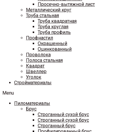
Просечно-вытяжной лист
Металлический круг
Труба стальная
Труба квадратная
Труба круглая
Труба профиль
Профнастил
Окрашенный
Оцинкованный
Проволока
Полоса стальная
Квадрат
Швеллер
Уголок
Стройматериалы
Menu
Пиломатериалы
Брус
Строганный сухой брус
Строганный сухой брус
Строганный брус
Профилированный брус