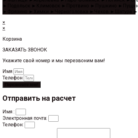
►Подольск ►Климовск ►Протвино ►Пушкино ►Пущино 
►Фрязино ►Химки ►Черноголовка ►Чехов ►Шатура ►
×
×
Корзина
ЗАКАЗАТЬ ЗВОНОК
Укажите свой номер и мы перезвоним вам!
Имя
Телефон
Перезвоните мне!
Отправить на расчет
Имя :
Электронная почта:
Телефон: