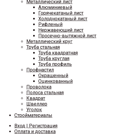
Металлический лист
Алюминиевый
Горячекатаный лист
Холоднокатаный лист
Рифленый
Нержавеющий лист
Просечно-вытяжной лист
Металлический круг
Труба стальная
Труба квадратная
Труба круглая
Труба профиль
Профнастил
Окрашенный
Оцинкованный
Проволока
Полоса стальная
Квадрат
Швеллер
Уголок
Стройматериалы
Вход | Регистрация
Оплата и доставка