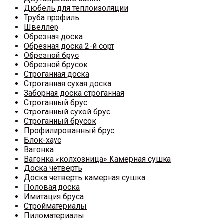
Дюбель для теплоизоляции
Труба профиль
Швеллер
Обрезная доска
Обрезная доска 2-й сорт
Обрезной брус
Обрезной брусок
Строганная доска
Строганная сухая доска
Заборная доска строганная
Строганный брус
Строганный сухой брус
Строганный брусок
Профилированный брус
Блок-хаус
Вагонка
Вагонка «колхозница» Камерная сушка
Доска четверть
Доска четверть камерная сушка
Половая доска
Имитация бруса
Стройматериалы
Пиломатериалы