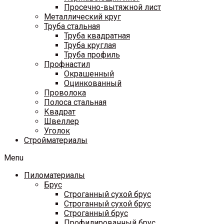
Просечно-вытяжной лист
Металлический круг
Труба стальная
Труба квадратная
Труба круглая
Труба профиль
Профнастил
Окрашенный
Оцинкованный
Проволока
Полоса стальная
Квадрат
Швеллер
Уголок
Стройматериалы
Menu
Пиломатериалы
Брус
Строганный сухой брус
Строганный сухой брус
Строганный брус
Профилированный брус