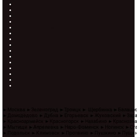
Обрезная доска
Обрезная доска 2 сорт
Брус обрезной
Брусок обрезной
Строганная доска
Строганная сухая доска
Заборная доска
Строганный брус
Брусок строганный
Профилированный брус
Блок-хаус
Вагонка Колхозница
Доска четверть
Половая доска
Имитация бруса
Доставляем в следующие города
►Москва ►Зеленоград ►Троицк ► Щербинка ►Балаши
►Домодедово ►Дубна ►Егорьевск ►Жуковский ►Зара
►Красноармейск ►Красногорск ►Нахабино ►Красноз
►Мытищи ►Апрелевка ►Наро-Фоминск ►Ногинск ►Стар
►Подольск ►Климовск ►Протвино ►Пушкино ►Пущино 