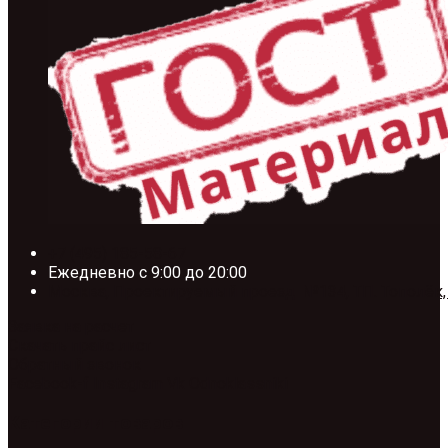
+7 (495) 185-58-67
Ежедневно с 9:00 до 20:00
Москва, Проектируемый проезд №134, ТП. Тополёк,
Заявка на расчет
Скачать прайс лист
Обратный звонок
Facebook-f
Instagram
Vk
Odnoklassniki
Категории товаров