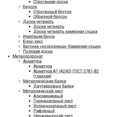
Строганная доска
Брусок
Строганный брусок
Обрезной брусок
Доска четверть
Доска четверть
Доска четверть камерная сушка
Имитация бруса
Блок-хаус
Вагонка «колхозница» Камерная сушка
Половая доска
Металлопрокат
Арматура
Арматура
Арматура A1 (A240) ГОСТ 5781-82
(гладкая)
Металлические балки
Двутавровые балки
Металлический лист
Алюминиевый
Горячекатаный лист
Холоднокатаный лист
Рифленый
Нержавеющий лист