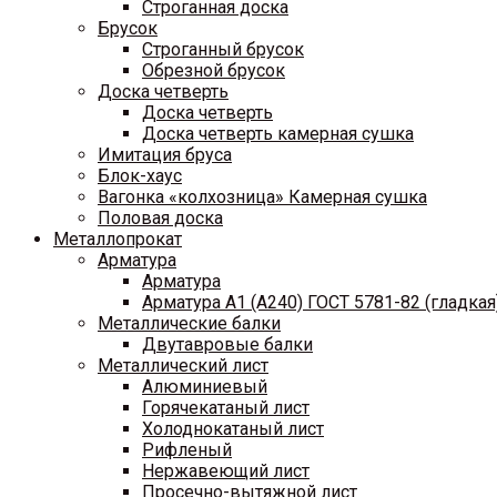
Строганная доска
Брусок
Строганный брусок
Обрезной брусок
Доска четверть
Доска четверть
Доска четверть камерная сушка
Имитация бруса
Блок-хаус
Вагонка «колхозница» Камерная сушка
Половая доска
Металлопрокат
Арматура
Арматура
Арматура A1 (A240) ГОСТ 5781-82 (гладкая
Металлические балки
Двутавровые балки
Металлический лист
Алюминиевый
Горячекатаный лист
Холоднокатаный лист
Рифленый
Нержавеющий лист
Просечно-вытяжной лист