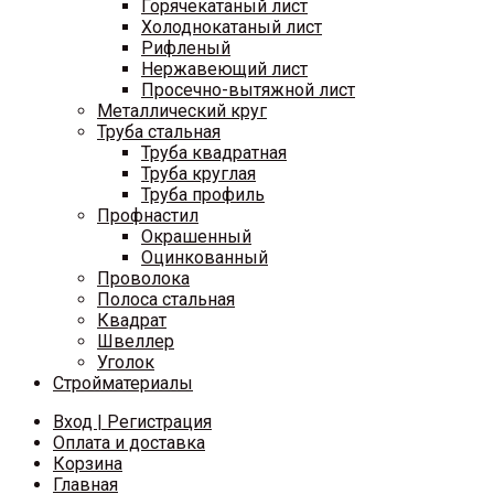
Горячекатаный лист
Холоднокатаный лист
Рифленый
Нержавеющий лист
Просечно-вытяжной лист
Металлический круг
Труба стальная
Труба квадратная
Труба круглая
Труба профиль
Профнастил
Окрашенный
Оцинкованный
Проволока
Полоса стальная
Квадрат
Швеллер
Уголок
Стройматериалы
Вход | Регистрация
Оплата и доставка
Корзина
Главная