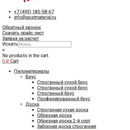
+7 (495) 185-58-67
info@gostmaterial.ru
Обратный звонок
Скачать прайс лист
Заявка на расчет
Искать
×
No products in the cart.
0
₽
Cart
Пиломатериалы
Брус
Строганный сухой брус
Строганный сухой брус
Строганный брус
Профилированный брус
Доска
Строганная сухая доска
Обрезная доска
Обрезная доска 2-й сорт
Заборная доска строганная