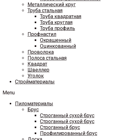
Металлический круг
Труба стальная
Труба квадратная
Труба круглая
Труба профиль
Профнастил
Окрашенный
Оцинкованный
Проволока
Полоса стальная
Квадрат
Швеллер
Уголок
Стройматериалы
Menu
Пиломатериалы
Брус
Строганный сухой брус
Строганный сухой брус
Строганный брус
Профилированный брус
Доска