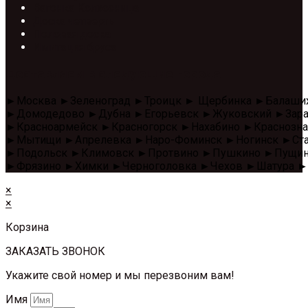
Вагонка Колхозница
Доска четверть
Половая доска
Имитация бруса
Доставляем в следующие города
►Москва ►Зеленоград ►Троицк ► Щербинка ►Балаши
►Домодедово ►Дубна ►Егорьевск ►Жуковский ►Зара
►Красноармейск ►Красногорск ►Нахабино ►Красноз
►Мытищи ►Апрелевка ►Наро-Фоминск ►Ногинск ►Стар
►Подольск ►Климовск ►Протвино ►Пушкино ►Пущино 
►Фрязино ►Химки ►Черноголовка ►Чехов ►Шатура ►
×
×
Корзина
ЗАКАЗАТЬ ЗВОНОК
Укажите свой номер и мы перезвоним вам!
Имя