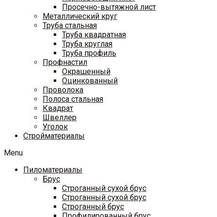
Просечно-вытяжной лист
Металлический круг
Труба стальная
Труба квадратная
Труба круглая
Труба профиль
Профнастил
Окрашенный
Оцинкованный
Проволока
Полоса стальная
Квадрат
Швеллер
Уголок
Стройматериалы
Menu
Пиломатериалы
Брус
Строганный сухой брус
Строганный сухой брус
Строганный брус
Профилированный брус