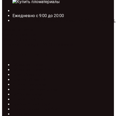
+7 (495) 185-58-67
Ежедневно с 9:00 до 20:00
Москва, Проектируемый проезд №134, ТП. Тополёк,
Заявка на расчет
Скачать прайс лист
Обратный звонок
Facebook-f
Instagram
Vk
Odnoklassniki
Категории товаров
Обрезная доска
Обрезная доска 2 сорт
Брус обрезной
Брусок обрезной
Строганная доска
Строганная сухая доска
Заборная доска
Строганный брус
Брусок строганный
Профилированный брус
Блок-хаус