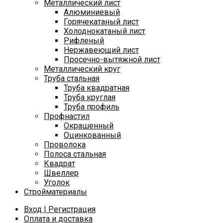
Металлический лист
Алюминиевый
Горячекатаный лист
Холоднокатаный лист
Рифленый
Нержавеющий лист
Просечно-вытяжной лист
Металлический круг
Труба стальная
Труба квадратная
Труба круглая
Труба профиль
Профнастил
Окрашенный
Оцинкованный
Проволока
Полоса стальная
Квадрат
Швеллер
Уголок
Стройматериалы
Вход | Регистрация
Оплата и доставка