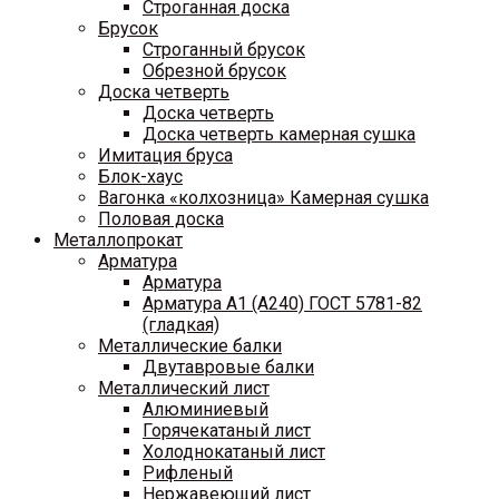
Строганная доска
Брусок
Строганный брусок
Обрезной брусок
Доска четверть
Доска четверть
Доска четверть камерная сушка
Имитация бруса
Блок-хаус
Вагонка «колхозница» Камерная сушка
Половая доска
Металлопрокат
Арматура
Арматура
Арматура A1 (A240) ГОСТ 5781-82
(гладкая)
Металлические балки
Двутавровые балки
Металлический лист
Алюминиевый
Горячекатаный лист
Холоднокатаный лист
Рифленый
Нержавеющий лист