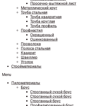
Просечно-вытяжной лист
Металлический круг
Труба стальная
Труба квадратная
Труба круглая
Труба профиль
Профнастил
Окрашенный
Оцинкованный
Проволока
Полоса стальная
Квадрат
Швеллер
Уголок
Стройматериалы
Menu
Пиломатериалы
Брус
Строганный сухой брус
Строганный сухой брус
Строганный брус
Профилированный брус