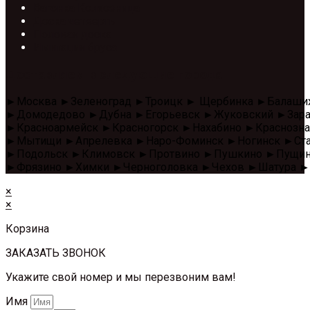
Вагонка Колхозница
Доска четверть
Половая доска
Имитация бруса
Доставляем в следующие города
►Москва ►Зеленоград ►Троицк ► Щербинка ►Балаши
►Домодедово ►Дубна ►Егорьевск ►Жуковский ►Зара
►Красноармейск ►Красногорск ►Нахабино ►Красноз
►Мытищи ►Апрелевка ►Наро-Фоминск ►Ногинск ►Стар
►Подольск ►Климовск ►Протвино ►Пушкино ►Пущино 
►Фрязино ►Химки ►Черноголовка ►Чехов ►Шатура ►
×
×
Корзина
ЗАКАЗАТЬ ЗВОНОК
Укажите свой номер и мы перезвоним вам!
Имя