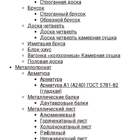
Строганная доска
Брусок
Строганный брусок
Обрезной брусок
Доска четверть
Доска четверть
Доска четверть камерная сушка
Имитация бруса
Блок-хаус
Вагонка «колхозница» Камерная сушка
Половая доска
Металлопрокат
Арматура
Арматура
Арматура A1 (A240) ГОСТ 5781-82
(гладкая)
Металлические балки
Двутавровые балки
Металлический лист
Алюминиевый
Горячекатаный лист
Холоднокатаный лист
Рифленый
Нержавеющий лист