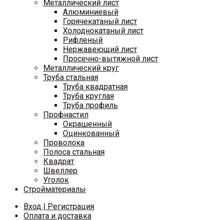
Металлический лист
Алюминиевый
Горячекатаный лист
Холоднокатаный лист
Рифленый
Нержавеющий лист
Просечно-вытяжной лист
Металлический круг
Труба стальная
Труба квадратная
Труба круглая
Труба профиль
Профнастил
Окрашенный
Оцинкованный
Проволока
Полоса стальная
Квадрат
Швеллер
Уголок
Стройматериалы
Вход | Регистрация
Оплата и доставка