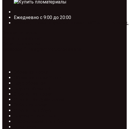
+7 (495) 185-58-67
Ежедневно с 9:00 до 20:00
Москва, Проектируемый проезд №134, ТП. Тополёк,
Заявка на расчет
Скачать прайс лист
Обратный звонок
Facebook-f
Instagram
Vk
Odnoklassniki
Категории товаров
Обрезная доска
Обрезная доска 2 сорт
Брус обрезной
Брусок обрезной
Строганная доска
Строганная сухая доска
Заборная доска
Строганный брус
Брусок строганный
Профилированный брус
Блок-хаус