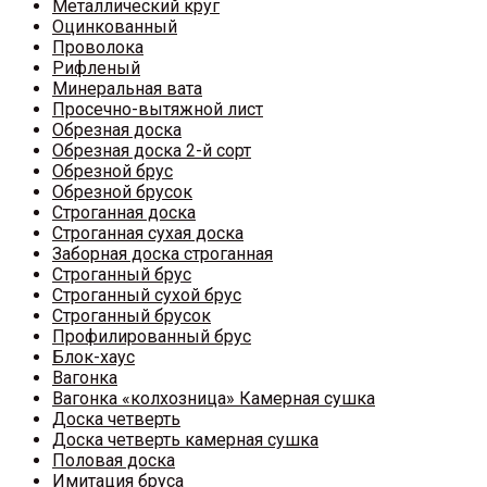
Металлический круг
Оцинкованный
Проволока
Рифленый
Минеральная вата
Просечно-вытяжной лист
Обрезная доска
Обрезная доска 2-й сорт
Обрезной брус
Обрезной брусок
Строганная доска
Строганная сухая доска
Заборная доска строганная
Строганный брус
Строганный сухой брус
Строганный брусок
Профилированный брус
Блок-хаус
Вагонка
Вагонка «колхозница» Камерная сушка
Доска четверть
Доска четверть камерная сушка
Половая доска
Имитация бруса