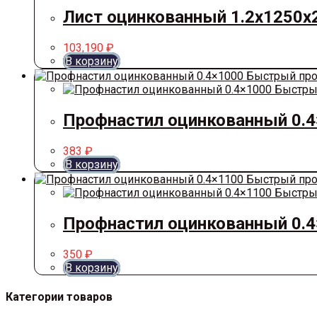
Лист оцинкованный 1.2х1250х
103,190
₽
В корзину
Быстрый про
Быстры
Профнастил оцинкованный 0.
383
₽
В корзину
Быстрый про
Быстры
Профнастил оцинкованный 0.
350
₽
В корзину
Категории товаров