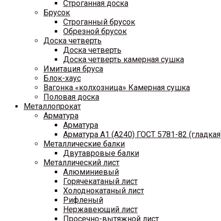
Строганная доска
Брусок
Строганный брусок
Обрезной брусок
Доска четверть
Доска четверть
Доска четверть камерная сушка
Имитация бруса
Блок-хаус
Вагонка «колхозница» Камерная сушка
Половая доска
Металлопрокат
Арматура
Арматура
Арматура A1 (A240) ГОСТ 5781-82 (гладкая
Металлические балки
Двутавровые балки
Металлический лист
Алюминиевый
Горячекатаный лист
Холоднокатаный лист
Рифленый
Нержавеющий лист
Просечно-вытяжной лист