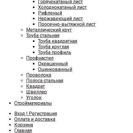
Горячекатаный лист
Холоднокатаный лист
Рифленый
Нержавеющий лист
Просечно-вытяжной лист
Металлический круг
Труба стальная
Труба квадратная
Труба круглая
Труба профиль
Профнастил
Окрашенный
Оцинкованный
Проволока
Полоса стальная
Квадрат
Швеллер
Уголок
Стройматериалы
Вход | Регистрация
Оплата и доставка
Корзина
Главная