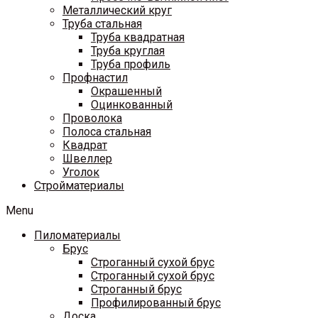
Металлический круг
Труба стальная
Труба квадратная
Труба круглая
Труба профиль
Профнастил
Окрашенный
Оцинкованный
Проволока
Полоса стальная
Квадрат
Швеллер
Уголок
Стройматериалы
Menu
Пиломатериалы
Брус
Строганный сухой брус
Строганный сухой брус
Строганный брус
Профилированный брус
Доска