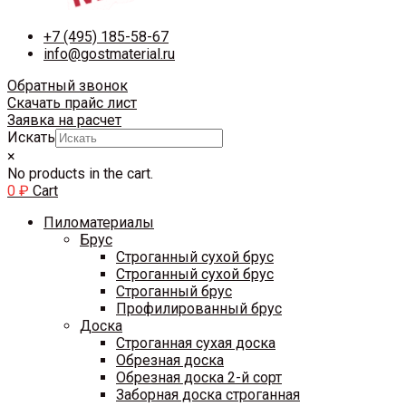
+7 (495) 185-58-67
info@gostmaterial.ru
Обратный звонок
Скачать прайс лист
Заявка на расчет
Искать
×
No products in the cart.
0
₽
Cart
Пиломатериалы
Брус
Строганный сухой брус
Строганный сухой брус
Строганный брус
Профилированный брус
Доска
Строганная сухая доска
Обрезная доска
Обрезная доска 2-й сорт
Заборная доска строганная