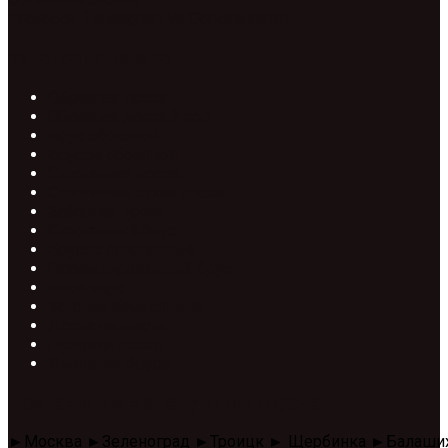
Facebook-f
Instagram
Vk
Odnoklassniki
Категории товаров
Обрезная доска
Обрезная доска 2 сорт
Брус обрезной
Брусок обрезной
Строганная доска
Строганная сухая доска
Заборная доска
Строганный брус
Брусок строганный
Профилированный брус
Блок-хаус
Вагонка Колхозница
Доска четверть
Половая доска
Имитация бруса
Доставляем в следующие города
►Москва ►Зеленоград ►Троицк ► Щербинка ►Балаши