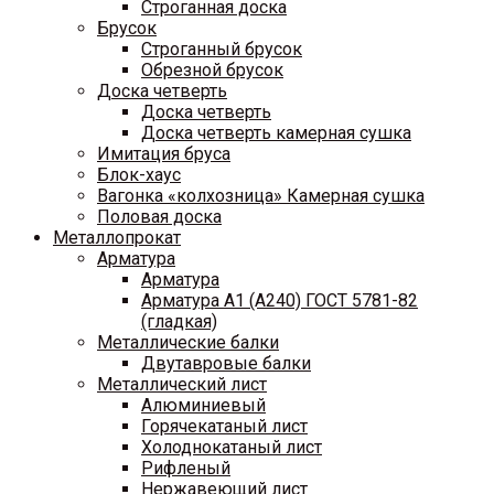
Строганная доска
Брусок
Строганный брусок
Обрезной брусок
Доска четверть
Доска четверть
Доска четверть камерная сушка
Имитация бруса
Блок-хаус
Вагонка «колхозница» Камерная сушка
Половая доска
Металлопрокат
Арматура
Арматура
Арматура A1 (A240) ГОСТ 5781-82
(гладкая)
Металлические балки
Двутавровые балки
Металлический лист
Алюминиевый
Горячекатаный лист
Холоднокатаный лист
Рифленый
Нержавеющий лист