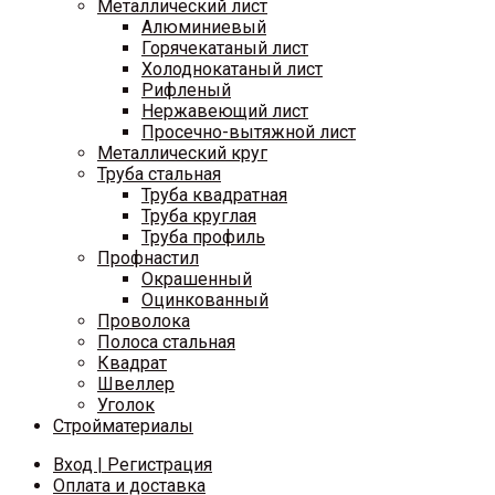
Металлический лист
Алюминиевый
Горячекатаный лист
Холоднокатаный лист
Рифленый
Нержавеющий лист
Просечно-вытяжной лист
Металлический круг
Труба стальная
Труба квадратная
Труба круглая
Труба профиль
Профнастил
Окрашенный
Оцинкованный
Проволока
Полоса стальная
Квадрат
Швеллер
Уголок
Стройматериалы
Вход | Регистрация
Оплата и доставка