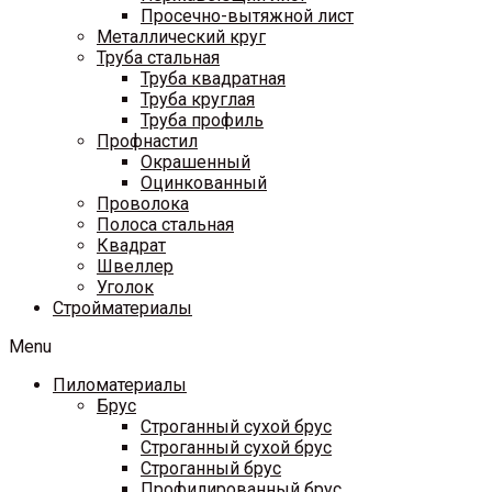
Просечно-вытяжной лист
Металлический круг
Труба стальная
Труба квадратная
Труба круглая
Труба профиль
Профнастил
Окрашенный
Оцинкованный
Проволока
Полоса стальная
Квадрат
Швеллер
Уголок
Стройматериалы
Menu
Пиломатериалы
Брус
Строганный сухой брус
Строганный сухой брус
Строганный брус
Профилированный брус