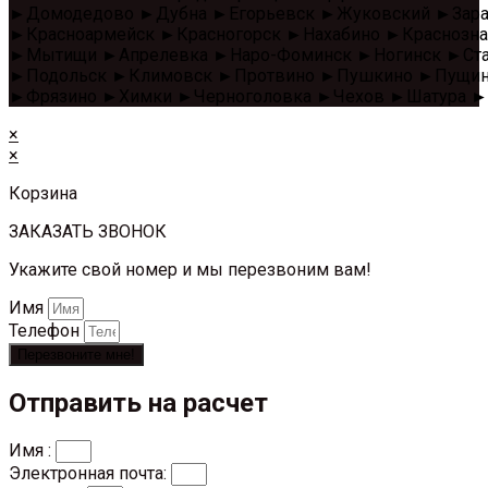
►Домодедово ►Дубна ►Егорьевск ►Жуковский ►Зара
►Красноармейск ►Красногорск ►Нахабино ►Красноз
►Мытищи ►Апрелевка ►Наро-Фоминск ►Ногинск ►Стар
►Подольск ►Климовск ►Протвино ►Пушкино ►Пущино 
►Фрязино ►Химки ►Черноголовка ►Чехов ►Шатура ►
×
×
Корзина
ЗАКАЗАТЬ ЗВОНОК
Укажите свой номер и мы перезвоним вам!
Имя
Телефон
Перезвоните мне!
Отправить на расчет
Имя :
Электронная почта: