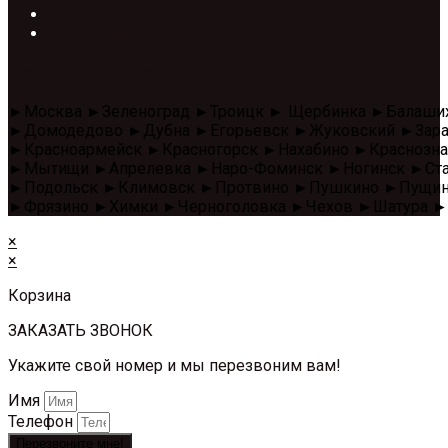
Половая доска
Имитация бруса
Доставляем в следующие города
►Москва ►Зеленоград ►Троицк ► Щербинка ►Балаши
►Домодедово ►Дубна ►Егорьевск ►Жуковский ►Зара
►Красноармейск ►Красногорск ►Нахабино ►Красноз
►Мытищи ►Апрелевка ►Наро-Фоминск ►Ногинск ►Стар
►Подольск ►Климовск ►Протвино ►Пушкино ►Пущино 
►Фрязино ►Химки ►Черноголовка ►Чехов ►Шатура ►
×
×
Корзина
ЗАКАЗАТЬ ЗВОНОК
Укажите свой номер и мы перезвоним вам!
Имя
Телефон
Перезвоните мне!