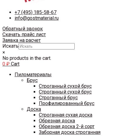
+7 (495) 185-58-67
info@gostmaterial.ru
Обратный звонок
Скачать прайс лист
Заявка на расчет
Искать
×
No products in the cart.
0
₽
Cart
Пиломатериалы
Брус
Строганный сухой брус
Строганный сухой брус
Строганный брус
Профилированный брус
Доска
Строганная сухая доска
Обрезная доска
Обрезная доска 2-й сорт
Заборная доска строганная