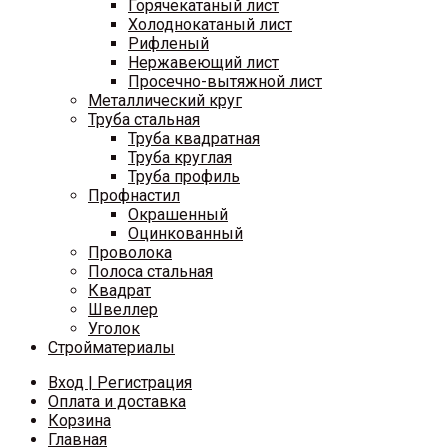
Горячекатаный лист
Холоднокатаный лист
Рифленый
Нержавеющий лист
Просечно-вытяжной лист
Металлический круг
Труба стальная
Труба квадратная
Труба круглая
Труба профиль
Профнастил
Окрашенный
Оцинкованный
Проволока
Полоса стальная
Квадрат
Швеллер
Уголок
Стройматериалы
Вход | Регистрация
Оплата и доставка
Корзина
Главная