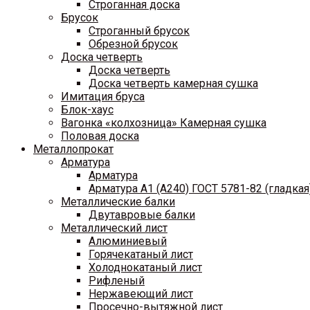
Строганная доска
Брусок
Строганный брусок
Обрезной брусок
Доска четверть
Доска четверть
Доска четверть камерная сушка
Имитация бруса
Блок-хаус
Вагонка «колхозница» Камерная сушка
Половая доска
Металлопрокат
Арматура
Арматура
Арматура A1 (A240) ГОСТ 5781-82 (гладкая
Металлические балки
Двутавровые балки
Металлический лист
Алюминиевый
Горячекатаный лист
Холоднокатаный лист
Рифленый
Нержавеющий лист
Просечно-вытяжной лист