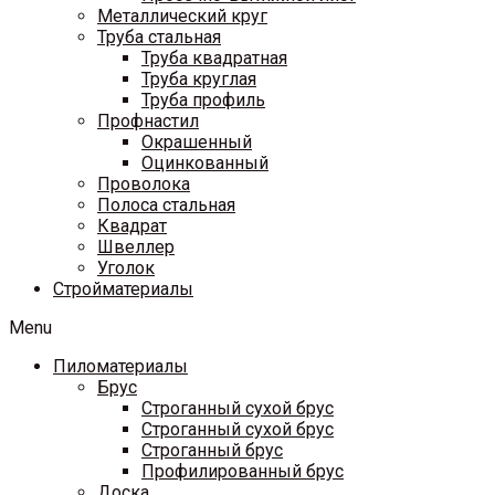
Металлический круг
Труба стальная
Труба квадратная
Труба круглая
Труба профиль
Профнастил
Окрашенный
Оцинкованный
Проволока
Полоса стальная
Квадрат
Швеллер
Уголок
Стройматериалы
Menu
Пиломатериалы
Брус
Строганный сухой брус
Строганный сухой брус
Строганный брус
Профилированный брус
Доска